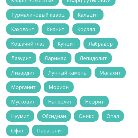
Кварц-волосатик
Кварц рутиловый
Турмалиновый кварц
Кальцит
Кахолонг
Кианит
Коралл
Кошачий глаз
Кунцит
Лабрадор
Лазурит
Ларимар
Лепидолит
Лизардит
Лунный камень
Малахит
Морганит
Морион
Мусковит
Натролит
Нефрит
Нуумит
Обсидиан
Оникс
Опал
Офит
Парагонит