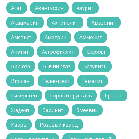
Агат
Авантюрин
Азурит
Аквамарин
Актинолит
Амазонит
Аметист
Аметрин
Аммонит
Апатит
Астрофиллит
Берилл
Бирюза
Бычий глаз
Везувиан
Виолан
Гелиотроп
Гематит
Гиперстен
Горный хрусталь
Гранат
Жадеит
Заринит
Змеевик
Кварц
Розовый кварц