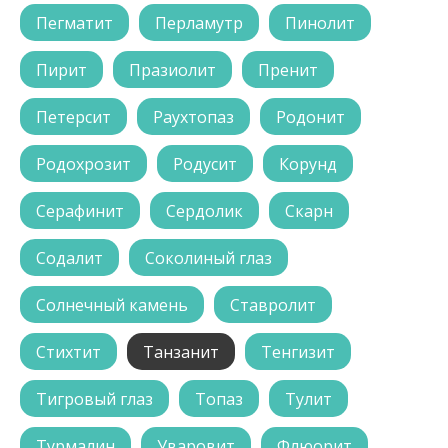
Пегматит
Перламутр
Пинолит
Пирит
Празиолит
Пренит
Петерсит
Раухтопаз
Родонит
Родохрозит
Родусит
Корунд
Серафинит
Сердолик
Скарн
Содалит
Соколиный глаз
Солнечный камень
Ставролит
Стихтит
Танзанит
Тенгизит
Тигровый глаз
Топаз
Тулит
Турмалин
Уваровит
Флюорит