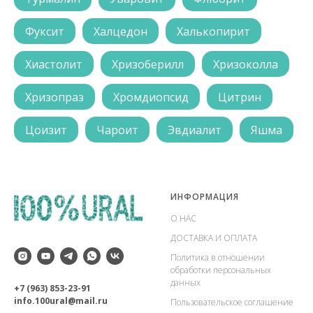
Фуксит
Халцедон
Халькопирит
Хиастолит
Хризоберилл
Хризоколла
Хризопраз
Хромдиопсид
Цитрин
Цоизит
Чароит
Эвдиалит
Яшма
ИНФОРМАЦИЯ
О НАС
ДОСТАВКА И ОПЛАТА
Политика в отношении
обработки персональных
данных
+7 (963) 853-23-91
info.100ural@mail.ru
Пользовательское соглашение