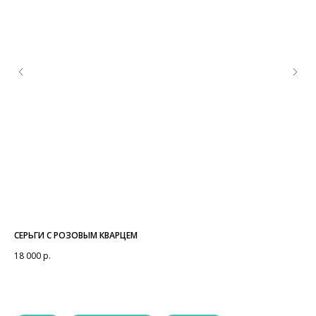
СЕРЬГИ С РОЗОВЫМ КВАРЦЕМ
КО
18 000
р.
32 