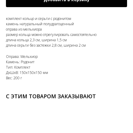
комплект кольцо и серьги с родонитом
камень натуральный полудрагоценный
оправа из мельхиора
размер кольца можно отрегулировать самостоятельно
длина кольца 2,3 см, ширина 1,5 см
длина серьги без застежки 2,8 см, ширина 2 см
Оправа: Мельхиор
Камень: Родонит
Тип: Комплект
ДxШxВ: 150x150x150 мм
Вес: 200 г
С ЭТИМ ТОВАРОМ ЗАКАЗЫВАЮТ