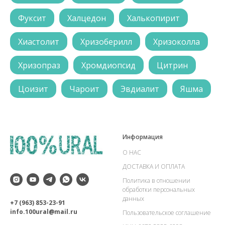
Фуксит
Халцедон
Халькопирит
Хиастолит
Хризоберилл
Хризоколла
Хризопраз
Хромдиопсид
Цитрин
Цоизит
Чароит
Эвдиалит
Яшма
Информация
О НАС
ДОСТАВКА И ОПЛАТА
Политика в отношении
обработки персональных
данных
+7 (963) 853-23-91
info.100ural@mail.ru
Пользовательское соглашение