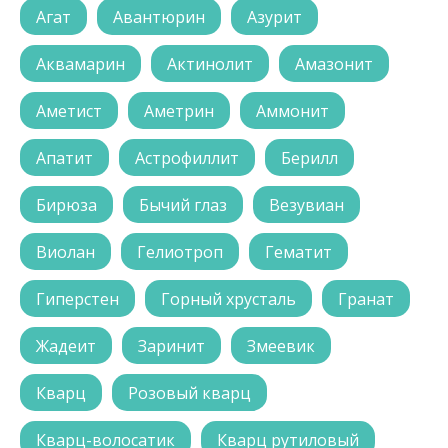
Агат
Авантюрин
Азурит
Аквамарин
Актинолит
Амазонит
Аметист
Аметрин
Аммонит
Апатит
Астрофиллит
Берилл
Бирюза
Бычий глаз
Везувиан
Виолан
Гелиотроп
Гематит
Гиперстен
Горный хрусталь
Гранат
Жадеит
Заринит
Змеевик
Кварц
Розовый кварц
Кварц-волосатик
Кварц рутиловый