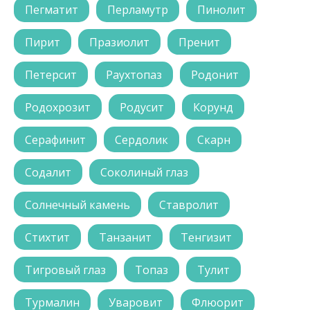
Пегматит
Перламутр
Пинолит
Пирит
Празиолит
Пренит
Петерсит
Раухтопаз
Родонит
Родохрозит
Родусит
Корунд
Серафинит
Сердолик
Скарн
Содалит
Соколиный глаз
Солнечный камень
Ставролит
Стихтит
Танзанит
Тенгизит
Тигровый глаз
Топаз
Тулит
Турмалин
Уваровит
Флюорит