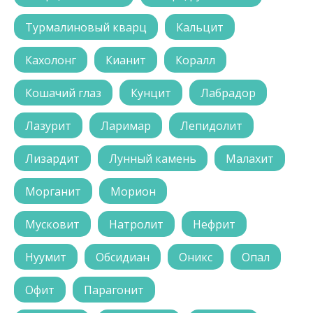
Турмалиновый кварц
Кальцит
Кахолонг
Кианит
Коралл
Кошачий глаз
Кунцит
Лабрадор
Лазурит
Ларимар
Лепидолит
Лизардит
Лунный камень
Малахит
Морганит
Морион
Мусковит
Натролит
Нефрит
Нуумит
Обсидиан
Оникс
Опал
Офит
Парагонит