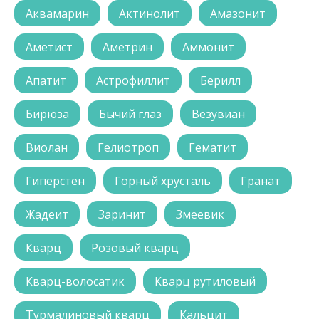
Аквамарин
Актинолит
Амазонит
Аметист
Аметрин
Аммонит
Апатит
Астрофиллит
Берилл
Бирюза
Бычий глаз
Везувиан
Виолан
Гелиотроп
Гематит
Гиперстен
Горный хрусталь
Гранат
Жадеит
Заринит
Змеевик
Кварц
Розовый кварц
Кварц-волосатик
Кварц рутиловый
Турмалиновый кварц
Кальцит