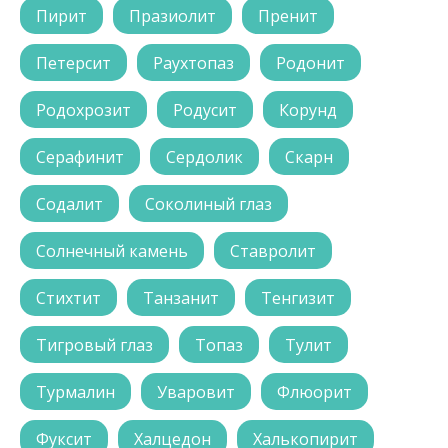
Пирит
Празиолит
Пренит
Петерсит
Раухтопаз
Родонит
Родохрозит
Родусит
Корунд
Серафинит
Сердолик
Скарн
Содалит
Соколиный глаз
Солнечный камень
Ставролит
Стихтит
Танзанит
Тенгизит
Тигровый глаз
Топаз
Тулит
Турмалин
Уваровит
Флюорит
Фуксит
Халцедон
Халькопирит