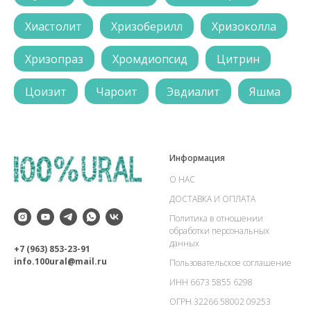
Хиастолит
Хризоберилл
Хризоколла
Хризопраз
Хромдиопсид
Цитрин
Цоизит
Чароит
Эвдиалит
Яшма
Информация
О НАС
ДОСТАВКА И ОПЛАТА
Политика в отношении
обработки персональных
данных
+7 (963) 853-23-91
info.100ural@mail.ru
Пользовательское соглашение
ИНН 6673 5855 6298
ОГРН 32266 58002 09253