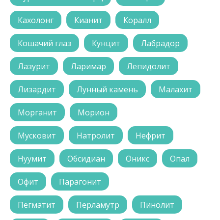
Кахолонг
Кианит
Коралл
Кошачий глаз
Кунцит
Лабрадор
Лазурит
Ларимар
Лепидолит
Лизардит
Лунный камень
Малахит
Морганит
Морион
Мусковит
Натролит
Нефрит
Нуумит
Обсидиан
Оникс
Опал
Офит
Парагонит
Пегматит
Перламутр
Пинолит