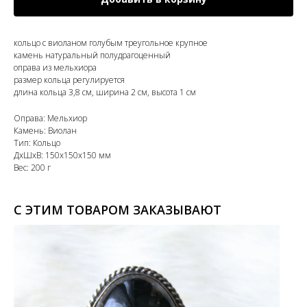
кольцо с виоланом голубым треугольное крупное
камень натуральный полудрагоценный
оправа из мельхиора
размер кольца регулируется
длина кольца 3,8 см, ширина 2 см, высота 1 см
Оправа: Мельхиор
Камень: Виолан
Тип: Кольцо
ДxШxВ: 150x150x150 мм
Вес: 200 г
С ЭТИМ ТОВАРОМ ЗАКАЗЫВАЮТ