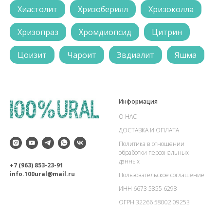
Хиастолит
Хризоберилл
Хризоколла
Хризопраз
Хромдиопсид
Цитрин
Цоизит
Чароит
Эвдиалит
Яшма
Информация
О НАС
ДОСТАВКА И ОПЛАТА
Политика в отношении
обработки персональных
данных
+7 (963) 853-23-91
info.100ural@mail.ru
Пользовательское соглашение
ИНН 6673 5855 6298
ОГРН 32266 58002 09253