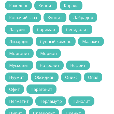
Кахолонг
Кианит
Коралл
Кошачий глаз
Кунцит
Лабрадор
Лазурит
Ларимар
Лепидолит
Лизардит
Лунный камень
Малахит
Морганит
Морион
Мусковит
Натролит
Нефрит
Нуумит
Обсидиан
Оникс
Опал
Офит
Парагонит
Пегматит
Перламутр
Пинолит
Пирит
Празиолит
Пренит