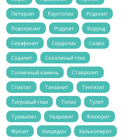
Петерсит
Раухтопаз
Родонит
Родохрозит
Родусит
Корунд
Серафинит
Сердолик
Скарн
Содалит
Соколиный глаз
Солнечный камень
Ставролит
Стихтит
Танзанит
Тенгизит
Тигровый глаз
Топаз
Тулит
Турмалин
Уваровит
Флюорит
Фуксит
Халцедон
Халькопирит