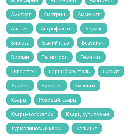
Аквамарин
Актинолит
Амазонит
Аметист
Аметрин
Аммонит
Апатит
Астрофиллит
Берилл
Бирюза
Бычий глаз
Везувиан
Виолан
Гелиотроп
Гематит
Гиперстен
Горный хрусталь
Гранат
Жадеит
Заринит
Змеевик
Кварц
Розовый кварц
Кварц-волосатик
Кварц рутиловый
Турмалиновый кварц
Кальцит