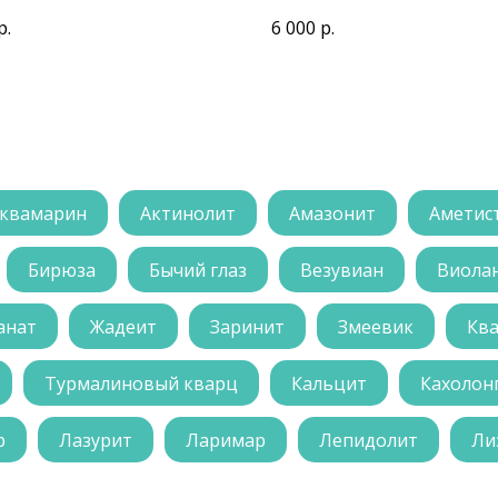
ПРЯМОУГОЛЬНОЕ
р.
6 000
р.
квамарин
Актинолит
Амазонит
Аметис
Бирюза
Бычий глаз
Везувиан
Виола
анат
Жадеит
Заринит
Змеевик
Кв
Турмалиновый кварц
Кальцит
Кахолон
р
Лазурит
Ларимар
Лепидолит
Ли