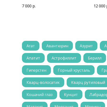
7 000
р.
12 000
Агат
Авантюрин
Азурит
А
Апатит
Астрофиллит
Берилл
Гиперстен
Горный хрусталь
Гр
Кварц-волосатик
Кварц рутиловый
Кошачий глаз
Кунцит
Лабрадо
Малахит
Морганит
Морион