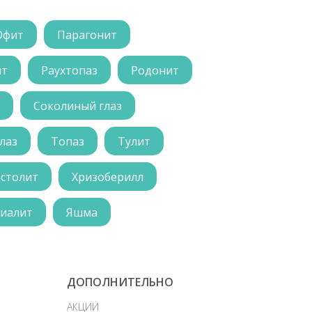
Офит
Парагонит
ит
Раухтопаз
Родонит
Соколиный глаз
лаз
Топаз
Тулит
астолит
Хризоберилл
иалит
Яшма
ДОПОЛНИТЕЛЬНО
АКЦИИ