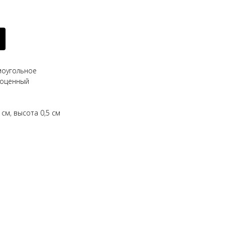
моугольное
гоценный
 см, высота 0,5 см