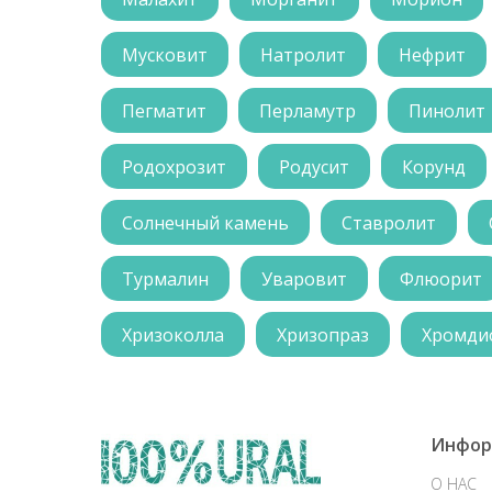
Мусковит
Натролит
Нефрит
Пегматит
Перламутр
Пинолит
Родохрозит
Родусит
Корунд
Солнечный камень
Ставролит
Турмалин
Уваровит
Флюорит
Хризоколла
Хризопраз
Хромди
Инфор
О НАС