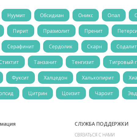
Нуумит
Обсидиан
Оникс
Опал
Пирит
Празиолит
Пренит
Петерс
Серафинит
Сердолик
Скарн
Содалит
Стихтит
Танзанит
Тенгизит
Тигровый г
Фуксит
Халцедон
Халькопирит
Хи
опсид
Цитрин
Цоизит
Чароит
Эвд
мация
СЛУЖБА ПОДДЕРЖКИ
СВЯЗАТЬСЯ С НАМИ