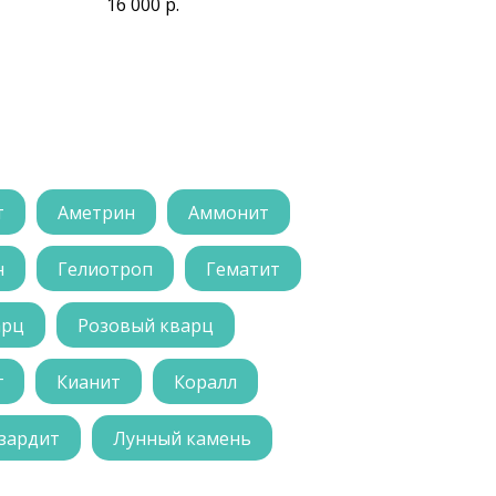
16 000
р.
т
Аметрин
Аммонит
н
Гелиотроп
Гематит
арц
Розовый кварц
г
Кианит
Коралл
зардит
Лунный камень