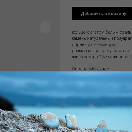
Добавить в корзину
кольцо с агатом белым овал
камень натуральный полудра
оправа из мельхиора
размер кольца регулируется
длина кольца 2,8 см, ширина 2
Оправа: Мельхиор
Камень: Агат
Тип: Кольцо
ДxШxВ: 99x50x90 мм
Вес: 99 г