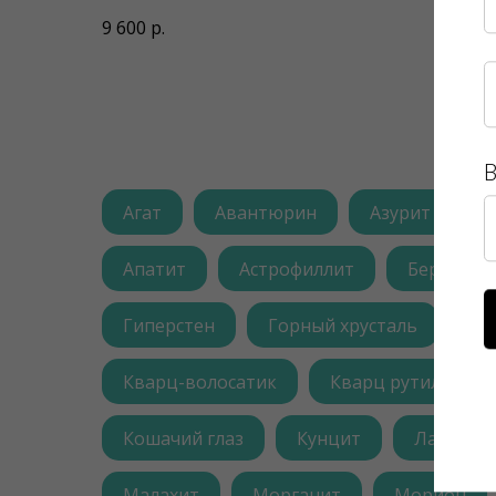
ПРЯМОУГОЛЬНЫЕ
9 600
р.
5 200
р
В
Агат
Авантюрин
Азурит
А
Апатит
Астрофиллит
Берилл
Гиперстен
Горный хрусталь
Гр
Кварц-волосатик
Кварц рутиловый
Кошачий глаз
Кунцит
Лабрадо
Малахит
Морганит
Морион