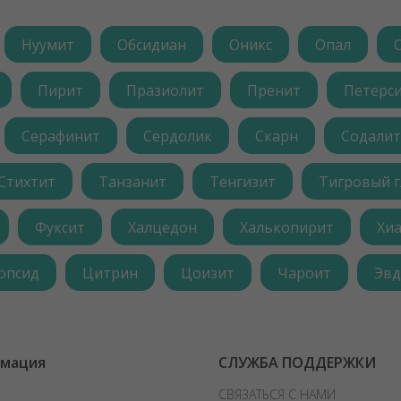
Нуумит
Обсидиан
Оникс
Опал
Пирит
Празиолит
Пренит
Петерс
Серафинит
Сердолик
Скарн
Содалит
Стихтит
Танзанит
Тенгизит
Тигровый г
Фуксит
Халцедон
Халькопирит
Хи
опсид
Цитрин
Цоизит
Чароит
Эвд
мация
СЛУЖБА ПОДДЕРЖКИ
СВЯЗАТЬСЯ С НАМИ