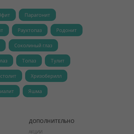
Офит
Парагонит
ит
Раухтопаз
Родонит
Соколиный глаз
лаз
Топаз
Тулит
астолит
Хризоберилл
иалит
Яшма
ДОПОЛНИТЕЛЬНО
АКЦИИ