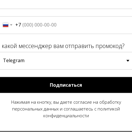
.
6 000
р.
+7
 какой мессенджер вам отправить промокод?
квамарин
Актинолит
Амазонит
Аметис
Бирюза
Бычий глаз
Везувиан
Виола
Подписаться
анат
Жадеит
Заринит
Змеевик
Кв
Турмалиновый кварц
Кальцит
Кахолон
Нажимая на кнопку, вы даете согласие на обработку
персональных данных и соглашаетесь c политикой
конфиденциальности
р
Лазурит
Ларимар
Лепидолит
Ли