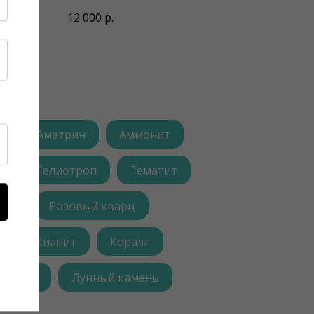
12 000
р.
т
Аметрин
Аммонит
н
Гелиотроп
Гематит
арц
Розовый кварц
г
Кианит
Коралл
зардит
Лунный камень