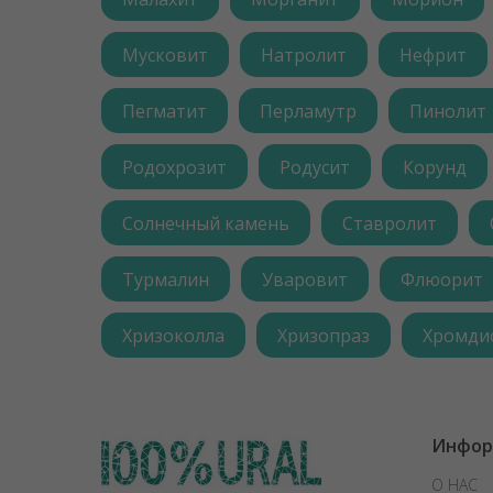
Мусковит
Натролит
Нефрит
Пегматит
Перламутр
Пинолит
Родохрозит
Родусит
Корунд
Солнечный камень
Ставролит
Турмалин
Уваровит
Флюорит
Хризоколла
Хризопраз
Хромди
Инфор
О НАС