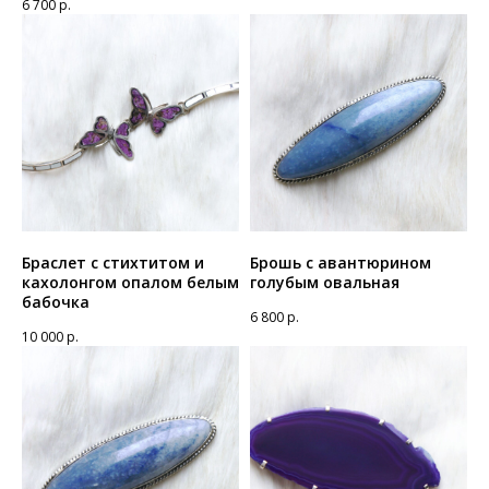
6 700
р.
Браслет с стихтитом и
Брошь с авантюрином
кахолонгом опалом белым
голубым овальная
бабочка
6 800
р.
10 000
р.