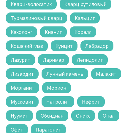
Кварц-волосатик
Кварц рутиловый
Турмалиновый кварц
Кальцит
Кахолонг
Кианит
Коралл
Кошачий глаз
Кунцит
Лабрадор
Лазурит
Ларимар
Лепидолит
Лизардит
Лунный камень
Малахит
Морганит
Морион
Мусковит
Натролит
Нефрит
Нуумит
Обсидиан
Оникс
Опал
Офит
Парагонит