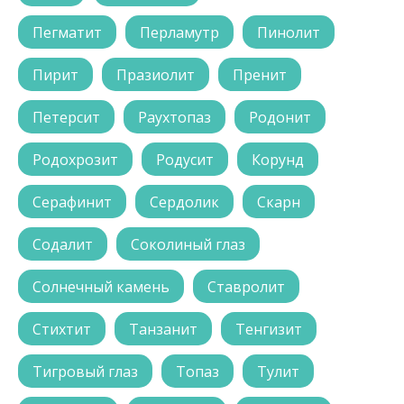
Пегматит
Перламутр
Пинолит
Пирит
Празиолит
Пренит
Петерсит
Раухтопаз
Родонит
Родохрозит
Родусит
Корунд
Серафинит
Сердолик
Скарн
Содалит
Соколиный глаз
Солнечный камень
Ставролит
Стихтит
Танзанит
Тенгизит
Тигровый глаз
Топаз
Тулит