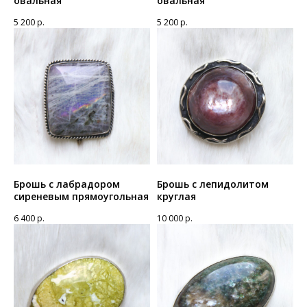
овальная
овальная
5 200
р.
5 200
р.
Брошь с лабрадором
Брошь с лепидолитом
сиреневым прямоугольная
круглая
6 400
р.
10 000
р.