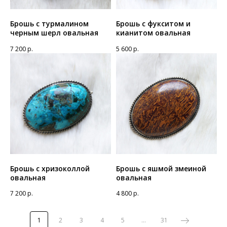
Брошь с турмалином
Брошь с фукситом и
черным шерл овальная
кианитом овальная
7 200
р.
5 600
р.
Брошь с хризоколлой
Брошь с яшмой змеиной
овальная
овальная
7 200
р.
4 800
р.
1
2
3
4
5
...
31