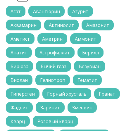
Агат
Авантюрин
Азурит
Аквамарин
Актинолит
Амазонит
Аметист
Аметрин
Аммонит
Апатит
Астрофиллит
Берилл
Бирюза
Бычий глаз
Везувиан
Виолан
Гелиотроп
Гематит
Гиперстен
Горный хрусталь
Гранат
Жадеит
Заринит
Змеевик
Кварц
Розовый кварц