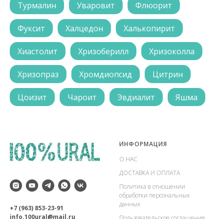
Турмалин
Уваровит
Флюорит
Фуксит
Халцедон
Халькопирит
Хиастолит
Хризоберилл
Хризоколла
Хризопраз
Хромдиопсид
Цитрин
Цоизит
Чароит
Эвдиалит
Яшма
ИНФОРМАЦИЯ
О НАС
ДОСТАВКА И ОПЛАТА
Политика в отношении
обработки персональных
данных
+7 (963) 853-23-91
info.100ural@mail.ru
Пользовательское соглашение