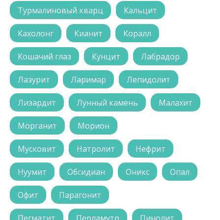
Турмалиновый кварц
Кальцит
Кахолонг
Кианит
Коралл
Кошачий глаз
Кунцит
Лабрадор
Лазурит
Ларимар
Лепидолит
Лизардит
Лунный камень
Малахит
Морганит
Морион
Мусковит
Натролит
Нефрит
Нуумит
Обсидиан
Оникс
Опал
Офит
Парагонит
Пегматит
Перламутр
Пинолит