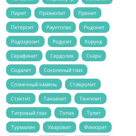
Пирит
Празиолит
Пренит
Петерсит
Раухтопаз
Родонит
Родохрозит
Родусит
Корунд
Серафинит
Сердолик
Скарн
Содалит
Соколиный глаз
Солнечный камень
Ставролит
Стихтит
Танзанит
Тенгизит
Тигровый глаз
Топаз
Тулит
Турмалин
Уваровит
Флюорит