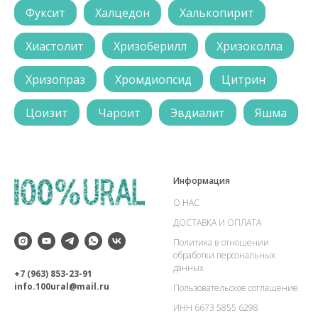
Фуксит
Халцедон
Халькопирит
Хиастолит
Хризоберилл
Хризоколла
Хризопраз
Хромдиопсид
Цитрин
Цоизит
Чароит
Эвдиалит
Яшма
Информация
О НАС
ДОСТАВКА И ОПЛАТА
Политика в отношении
обработки персональных
данных
+7 (963) 853-23-91
info.100ural@mail.ru
Пользовательское соглашение
ИНН 6673 5855 6298