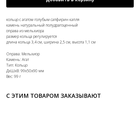
кольцо с агатом голубым сапфирин капля
камень натуральный полудрагоценный
оправа из мельхиора
размер кольца регулируется
длина кольца 3,4 см, ширина 2,5 см, высота 1,1 см
Оправа: Мельхиор
Камень: Агат
Тип: Кольцо
ДxШxВ: 99x50x90 мм
Вес: 99 г
С ЭТИМ ТОВАРОМ ЗАКАЗЫВАЮТ