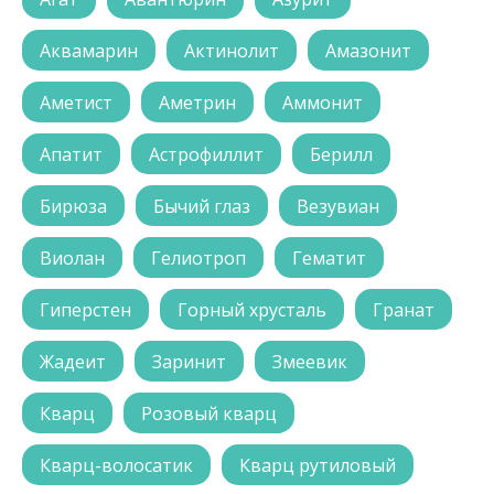
Аквамарин
Актинолит
Амазонит
Аметист
Аметрин
Аммонит
Апатит
Астрофиллит
Берилл
Бирюза
Бычий глаз
Везувиан
Виолан
Гелиотроп
Гематит
Гиперстен
Горный хрусталь
Гранат
Жадеит
Заринит
Змеевик
Кварц
Розовый кварц
Кварц-волосатик
Кварц рутиловый