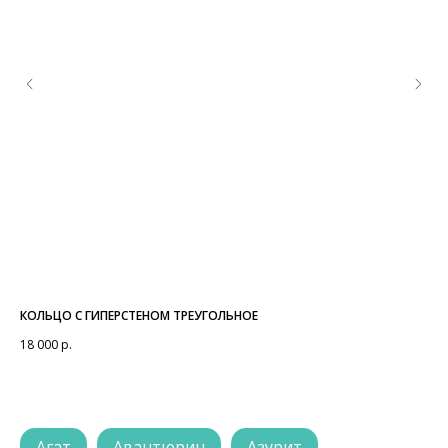
КОЛЬЦО С ГИПЕРСТЕНОМ ТРЕУГОЛЬНОЕ
КО
18 000
р.
16 
Агат
Авантюрин
Азурит