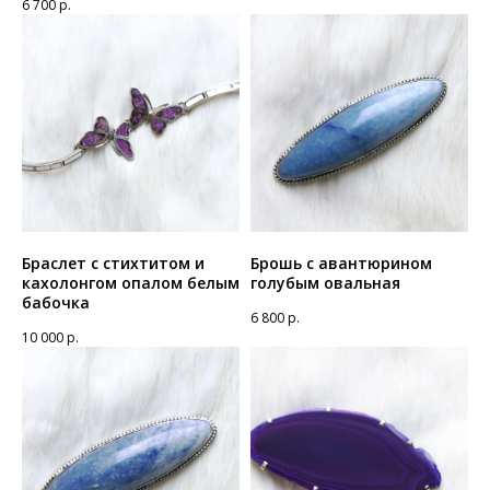
6 700
р.
Браслет с стихтитом и
Брошь с авантюрином
кахолонгом опалом белым
голубым овальная
бабочка
6 800
р.
10 000
р.