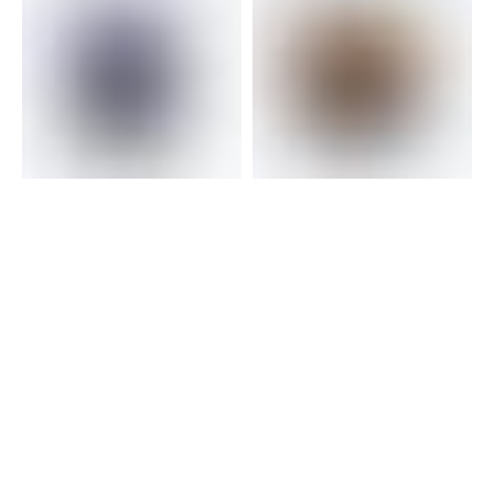
Брошь с содалитом
Брошь с тигрово-
прямоугольная
соколиным глазом
джеспилит круглая
5 600
р.
10 000
р.