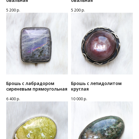
овальная
овальная
5 200
р.
5 200
р.
Брошь с лабрадором
Брошь с лепидолитом
сиреневым прямоугольная
круглая
6 400
р.
10 000
р.