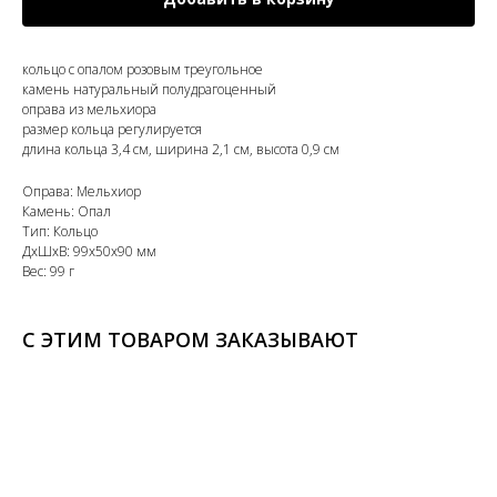
кольцо с опалом розовым треугольное
камень натуральный полудрагоценный
оправа из мельхиора
размер кольца регулируется
длина кольца 3,4 см, ширина 2,1 см, высота 0,9 см
Оправа: Мельхиор
Камень: Опал
Тип: Кольцо
ДxШxВ: 99x50x90 мм
Вес: 99 г
С ЭТИМ ТОВАРОМ ЗАКАЗЫВАЮТ