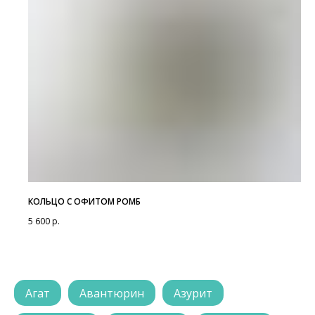
КОЛЬЦО С ОФИТОМ РОМБ
5 600
р.
Агат
Авантюрин
Азурит