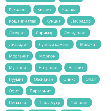
Кахолонг
Кианит
Коралл
Кошачий глаз
Кунцит
Лабрадор
Лазурит
Ларимар
Лепидолит
Лизардит
Лунный камень
Малахит
Морганит
Морион
Мусковит
Натролит
Нефрит
Нуумит
Обсидиан
Оникс
Опал
Офит
Парагонит
Пегматит
Перламутр
Пинолит