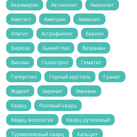
Аквамарин
Актинолит
Амазонит
Аметист
Аметрин
Аммонит
Апатит
Астрофиллит
Берилл
Бирюза
Бычий глаз
Везувиан
Виолан
Гелиотроп
Гематит
Гиперстен
Горный хрусталь
Гранат
Жадеит
Заринит
Змеевик
Кварц
Розовый кварц
Кварц-волосатик
Кварц рутиловый
Турмалиновый кварц
Кальцит