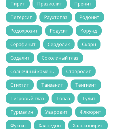
Пирит
Празиолит
Пренит
Петерсит
Раухтопаз
Родонит
Родохрозит
Родусит
Корунд
Серафинит
Сердолик
Скарн
Содалит
Соколиный глаз
Солнечный камень
Ставролит
Стихтит
Танзанит
Тенгизит
Тигровый глаз
Топаз
Тулит
Турмалин
Уваровит
Флюорит
Фуксит
Халцедон
Халькопирит