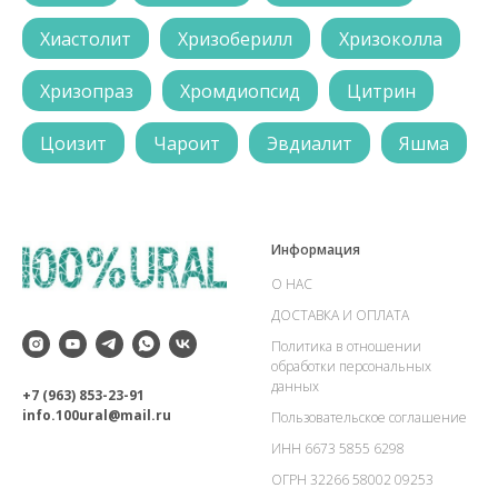
Хиастолит
Хризоберилл
Хризоколла
Хризопраз
Хромдиопсид
Цитрин
Цоизит
Чароит
Эвдиалит
Яшма
Информация
О НАС
ДОСТАВКА И ОПЛАТА
Политика в отношении
обработки персональных
данных
+7 (963) 853-23-91
info.100ural@mail.ru
Пользовательское соглашение
ИНН 6673 5855 6298
ОГРН 32266 58002 09253