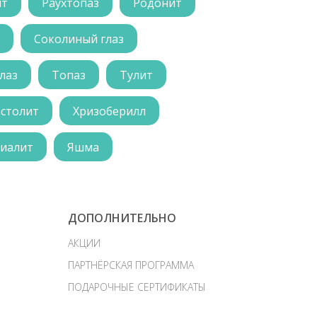
ит
Раухтопаз
Родонит
Соколиный глаз
лаз
Топаз
Тулит
астолит
Хризоберилл
иалит
Яшма
ДОПОЛНИТЕЛЬНО
АКЦИИ
ПАРТНЁРСКАЯ ПРОГРАММА
ПОДАРОЧНЫЕ СЕРТИФИКАТЫ