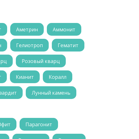
т
Аметрин
Аммонит
н
Гелиотроп
Гематит
арц
Розовый кварц
г
Кианит
Коралл
зардит
Лунный камень
Офит
Парагонит