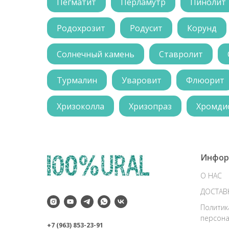
Пегматит
Перламутр
Пинолит
Родохрозит
Родусит
Корунд
Солнечный камень
Ставролит
Турмалин
Уваровит
Флюорит
Хризоколла
Хризопраз
Хромди
Инфор
О НАС
ДОСТАВ
Политик
персона
+7 (963) 853-23-91