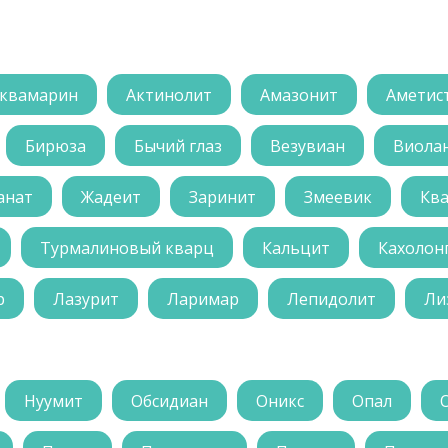
квамарин
Актинолит
Амазонит
Аметис
Бирюза
Бычий глаз
Везувиан
Виола
анат
Жадеит
Заринит
Змеевик
Кв
Турмалиновый кварц
Кальцит
Кахолон
р
Лазурит
Ларимар
Лепидолит
Ли
Нуумит
Обсидиан
Оникс
Опал