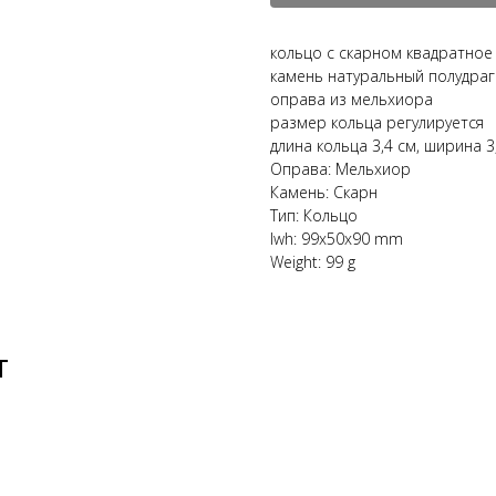
кольцо с скарном квадратное
камень натуральный полудра
оправа из мельхиора
размер кольца регулируется
длина кольца 3,4 см, ширина 3
Оправа: Мельхиор
Камень: Скарн
Тип: Кольцо
lwh: 99x50x90 mm
Weight: 99 g
Т