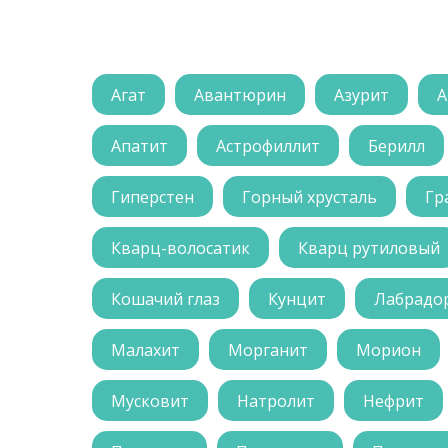
Агат
Авантюрин
Азурит
А
Апатит
Астрофиллит
Берилл
Гиперстен
Горный хрусталь
Гр
Кварц-волосатик
Кварц рутиловый
Кошачий глаз
Кунцит
Лабрадо
Малахит
Морганит
Морион
Мусковит
Натролит
Нефрит