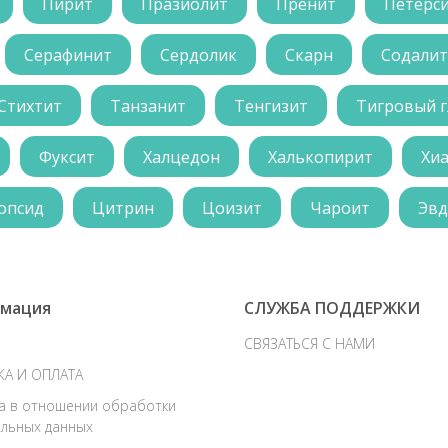
Пирит
Празиолит
Пренит
Петерс
Серафинит
Сердолик
Скарн
Содалит
Стихтит
Танзанит
Тенгизит
Тигровый г
Фуксит
Халцедон
Халькопирит
Хи
опсид
Цитрин
Цоизит
Чароит
Эвд
мация
СЛУЖБА ПОДДЕРЖКИ
СВЯЗАТЬСЯ С НАМИ
КА И ОПЛАТА
а в отношении обработки
льных данных