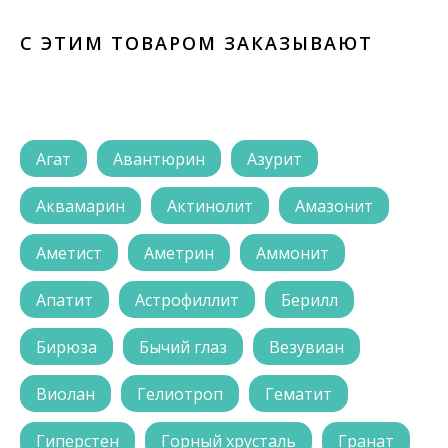
С ЭТИМ ТОВАРОМ ЗАКАЗЫВАЮТ
Агат
Авантюрин
Азурит
Аквамарин
Актинолит
Амазонит
Аметист
Аметрин
Аммонит
Апатит
Астрофиллит
Берилл
Бирюза
Бычий глаз
Везувиан
Виолан
Гелиотроп
Гематит
Гиперстен
Горный хрусталь
Гранат