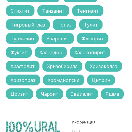
Стихтит
Танзанит
Тенгизит
Тигровый глаз
Топаз
Тулит
Турмалин
Уваровит
Флюорит
Фуксит
Халцедон
Халькопирит
Хиастолит
Хризоберилл
Хризоколла
Хризопраз
Хромдиопсид
Цитрин
Цоизит
Чароит
Эвдиалит
Яшма
Информация
О НАС