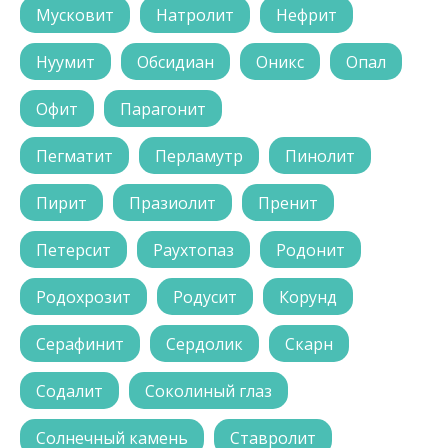
Мусковит
Натролит
Нефрит
Нуумит
Обсидиан
Оникс
Опал
Офит
Парагонит
Пегматит
Перламутр
Пинолит
Пирит
Празиолит
Пренит
Петерсит
Раухтопаз
Родонит
Родохрозит
Родусит
Корунд
Серафинит
Сердолик
Скарн
Содалит
Соколиный глаз
Солнечный камень
Ставролит