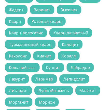
Жадеит
Заринит
Змеевик
Кварц
Розовый кварц
Кварц-волосатик
Кварц рутиловый
Турмалиновый кварц
Кальцит
Кахолонг
Кианит
Коралл
Кошачий глаз
Кунцит
Лабрадор
Лазурит
Ларимар
Лепидолит
Лизардит
Лунный камень
Малахит
Морганит
Морион