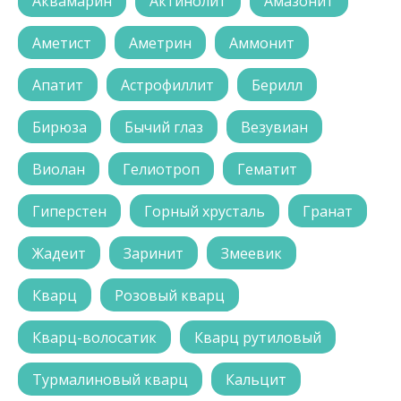
Аквамарин
Актинолит
Амазонит
Аметист
Аметрин
Аммонит
Апатит
Астрофиллит
Берилл
Бирюза
Бычий глаз
Везувиан
Виолан
Гелиотроп
Гематит
Гиперстен
Горный хрусталь
Гранат
Жадеит
Заринит
Змеевик
Кварц
Розовый кварц
Кварц-волосатик
Кварц рутиловый
Турмалиновый кварц
Кальцит