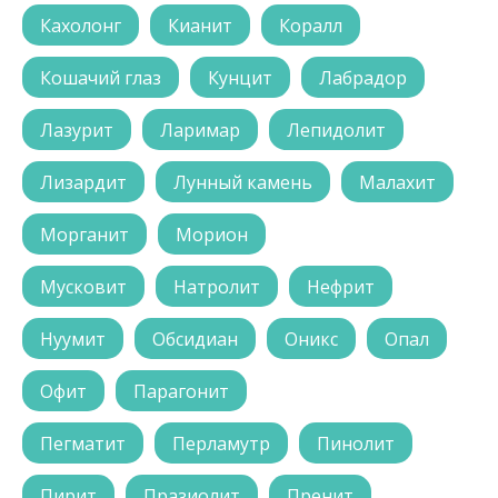
Кахолонг
Кианит
Коралл
Кошачий глаз
Кунцит
Лабрадор
Лазурит
Ларимар
Лепидолит
Лизардит
Лунный камень
Малахит
Морганит
Морион
Мусковит
Натролит
Нефрит
Нуумит
Обсидиан
Оникс
Опал
Офит
Парагонит
Пегматит
Перламутр
Пинолит
Пирит
Празиолит
Пренит