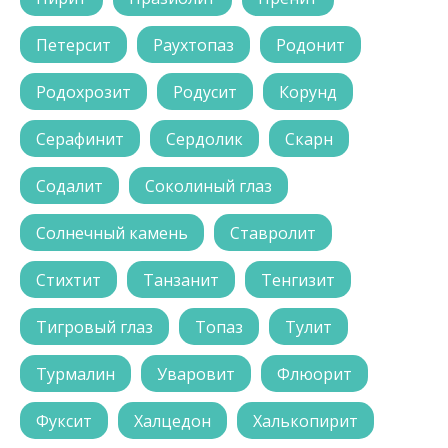
Петерсит
Раухтопаз
Родонит
Родохрозит
Родусит
Корунд
Серафинит
Сердолик
Скарн
Содалит
Соколиный глаз
Солнечный камень
Ставролит
Стихтит
Танзанит
Тенгизит
Тигровый глаз
Топаз
Тулит
Турмалин
Уваровит
Флюорит
Фуксит
Халцедон
Халькопирит