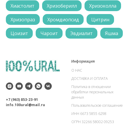
Хиастолит
Хризоберилл
Хризоколла
Хризопраз
Хромдиопсид
Цитрин
Цоизит
Чароит
Эвдиалит
Яшма
Информация
О НАС
ДОСТАВКА И ОПЛАТА
Политика в отношении
обработки персональных
данных
+7 (963) 853-23-91
info.100ural@mail.ru
Пользовательское соглашение
ИНН 6673 5855 6298
ОГРН 32266 58002 09253