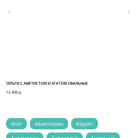
СЕРЬГИ С АМЕТИСТОМ И АГАТОМ ОВАЛЬНЫЕ
ПО
13 400
р.
4 8
Агат
Авантюрин
Азурит