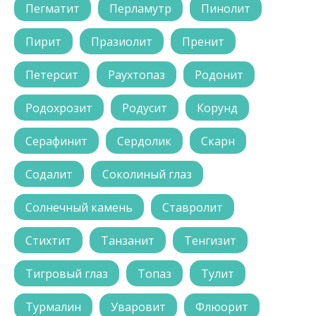
Пегматит
Перламутр
Пинолит
Пирит
Празиолит
Пренит
Петерсит
Раухтопаз
Родонит
Родохрозит
Родусит
Корунд
Серафинит
Сердолик
Скарн
Содалит
Соколиный глаз
Солнечный камень
Ставролит
Стихтит
Танзанит
Тенгизит
Тигровый глаз
Топаз
Тулит
Турмалин
Уваровит
Флюорит