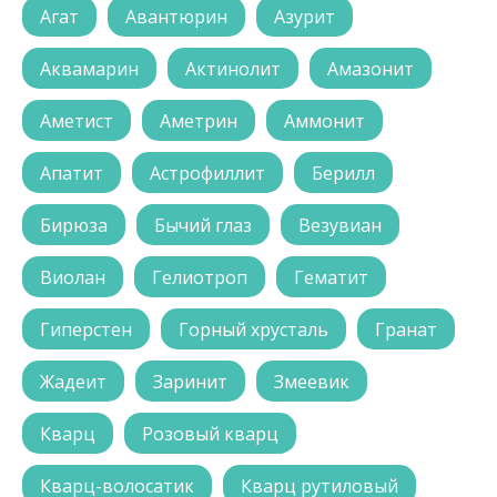
Агат
Авантюрин
Азурит
Аквамарин
Актинолит
Амазонит
Аметист
Аметрин
Аммонит
Апатит
Астрофиллит
Берилл
Бирюза
Бычий глаз
Везувиан
Виолан
Гелиотроп
Гематит
Гиперстен
Горный хрусталь
Гранат
Жадеит
Заринит
Змеевик
Кварц
Розовый кварц
Кварц-волосатик
Кварц рутиловый