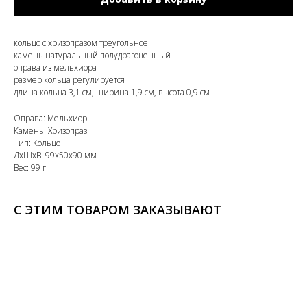
кольцо с хризопразом треугольное
камень натуральный полудрагоценный
оправа из мельхиора
размер кольца регулируется
длина кольца 3,1 см, ширина 1,9 см, высота 0,9 см
Оправа: Мельхиор
Камень: Хризопраз
Тип: Кольцо
ДxШxВ: 99x50x90 мм
Вес: 99 г
С ЭТИМ ТОВАРОМ ЗАКАЗЫВАЮТ