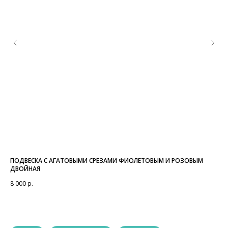
ПОДВЕСКА С АГАТОВЫМИ СРЕЗАМИ ФИОЛЕТОВЫМ И РОЗОВЫМ
КО
ДВОЙНАЯ
6 7
8 000
р.