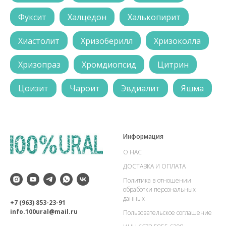
Фуксит
Халцедон
Халькопирит
Хиастолит
Хризоберилл
Хризоколла
Хризопраз
Хромдиопсид
Цитрин
Цоизит
Чароит
Эвдиалит
Яшма
Информация
О НАС
ДОСТАВКА И ОПЛАТА
Политика в отношении
обработки персональных
данных
+7 (963) 853-23-91
info.100ural@mail.ru
Пользовательское соглашение