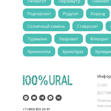
Пегматит
Перламутр
Пинолит
Родохрозит
Родусит
Корунд
Солнечный камень
Ставролит
Турмалин
Уваровит
Флюорит
Хризоколла
Хризопраз
Хромди
Инфор
О НАС
ДОСТАВ
Политик
персона
+7 (963) 853-23-91