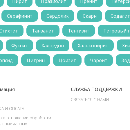
Пирит
Празиолит
Пренит
Петерс
Серафинит
Сердолик
Скарн
Содалит
Стихтит
Танзанит
Тенгизит
Тигровый г
Фуксит
Халцедон
Халькопирит
Хи
опсид
Цитрин
Цоизит
Чароит
Эвд
мация
СЛУЖБА ПОДДЕРЖКИ
СВЯЗАТЬСЯ С НАМИ
КА И ОПЛАТА
а в отношении обработки
льных данных