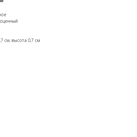
ное
гоценный
,7 см, высота 0,7 см