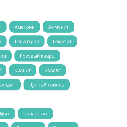
т
Аметрин
Аммонит
н
Гелиотроп
Гематит
арц
Розовый кварц
г
Кианит
Коралл
зардит
Лунный камень
Офит
Парагонит