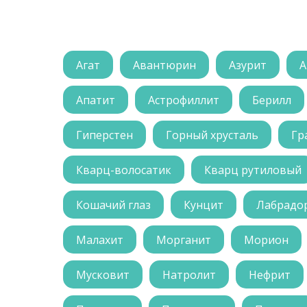
Агат
Авантюрин
Азурит
А
Апатит
Астрофиллит
Берилл
Гиперстен
Горный хрусталь
Гр
Кварц-волосатик
Кварц рутиловый
Кошачий глаз
Кунцит
Лабрадо
Малахит
Морганит
Морион
Мусковит
Натролит
Нефрит