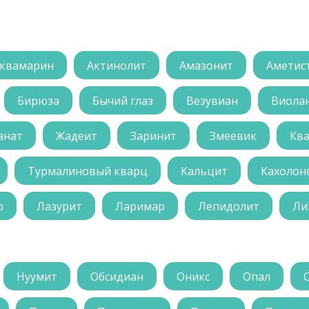
квамарин
Актинолит
Амазонит
Аметис
Бирюза
Бычий глаз
Везувиан
Виола
анат
Жадеит
Заринит
Змеевик
Кв
Турмалиновый кварц
Кальцит
Кахолон
р
Лазурит
Ларимар
Лепидолит
Ли
Нуумит
Обсидиан
Оникс
Опал