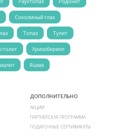
ит
Раухтопаз
Родонит
Соколиный глаз
лаз
Топаз
Тулит
астолит
Хризоберилл
иалит
Яшма
ДОПОЛНИТЕЛЬНО
АКЦИИ
ПАРТНЁРСКАЯ ПРОГРАММА
ПОДАРОЧНЫЕ СЕРТИФИКАТЫ