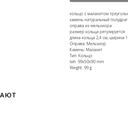
кольцо с малахитом треуголь
камень натуральный полудра
оправа из мельхиора
размер кольца регулируется
длина кольца 2,4 см, ширина 1
Оправа: Мельхиор
Камень: Малахит
Тип: Кольцо
lwh: 99x50x90 mm
Weight: 99 g
ВАЮТ