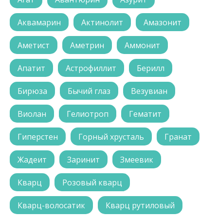
Аквамарин
Актинолит
Амазонит
Аметист
Аметрин
Аммонит
Апатит
Астрофиллит
Берилл
Бирюза
Бычий глаз
Везувиан
Виолан
Гелиотроп
Гематит
Гиперстен
Горный хрусталь
Гранат
Жадеит
Заринит
Змеевик
Кварц
Розовый кварц
Кварц-волосатик
Кварц рутиловый