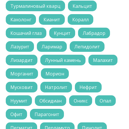
Турмалиновый кварц
Кальцит
Кахолонг
Кианит
Коралл
Кошачий глаз
Кунцит
Лабрадор
Лазурит
Ларимар
Лепидолит
Лизардит
Лунный камень
Малахит
Морганит
Морион
Мусковит
Натролит
Нефрит
Нуумит
Обсидиан
Оникс
Опал
Офит
Парагонит
Пегматит
Перламутр
Пинолит