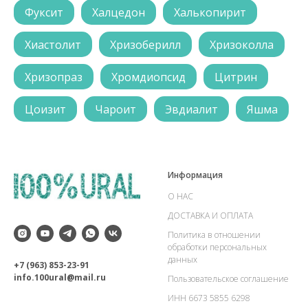
Фуксит
Халцедон
Халькопирит
Хиастолит
Хризоберилл
Хризоколла
Хризопраз
Хромдиопсид
Цитрин
Цоизит
Чароит
Эвдиалит
Яшма
Информация
О НАС
ДОСТАВКА И ОПЛАТА
Политика в отношении
обработки персональных
данных
+7 (963) 853-23-91
info.100ural@mail.ru
Пользовательское соглашение
ИНН 6673 5855 6298