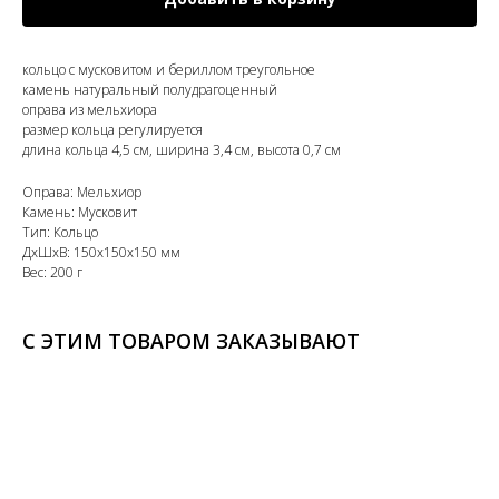
кольцо с мусковитом и бериллом треугольное
камень натуральный полудрагоценный
оправа из мельхиора
размер кольца регулируется
длина кольца 4,5 см, ширина 3,4 см, высота 0,7 см
Оправа: Мельхиор
Камень: Мусковит
Тип: Кольцо
ДxШxВ: 150x150x150 мм
Вес: 200 г
С ЭТИМ ТОВАРОМ ЗАКАЗЫВАЮТ