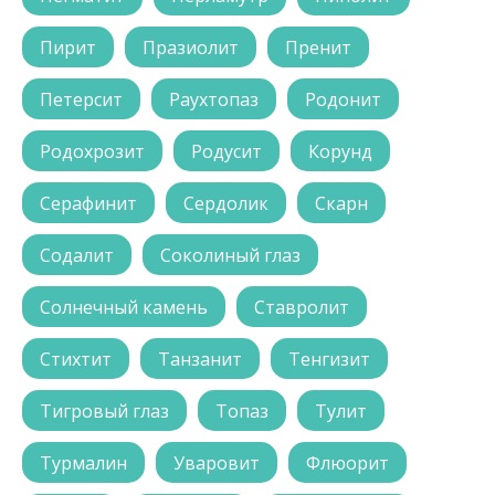
Пирит
Празиолит
Пренит
Петерсит
Раухтопаз
Родонит
Родохрозит
Родусит
Корунд
Серафинит
Сердолик
Скарн
Содалит
Соколиный глаз
Солнечный камень
Ставролит
Стихтит
Танзанит
Тенгизит
Тигровый глаз
Топаз
Тулит
Турмалин
Уваровит
Флюорит