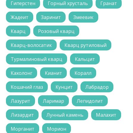
Гиперстен
Горный хрусталь
Гранат
Жадеит
Заринит
Змеевик
Кварц
Розовый кварц
Кварц-волосатик
Кварц рутиловый
Турмалиновый кварц
Кальцит
Кахолонг
Кианит
Коралл
Кошачий глаз
Кунцит
Лабрадор
Лазурит
Ларимар
Лепидолит
Лизардит
Лунный камень
Малахит
Морганит
Морион