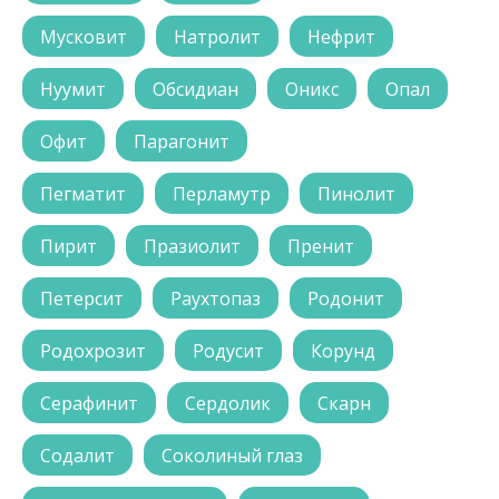
Мусковит
Натролит
Нефрит
Нуумит
Обсидиан
Оникс
Опал
Офит
Парагонит
Пегматит
Перламутр
Пинолит
Пирит
Празиолит
Пренит
Петерсит
Раухтопаз
Родонит
Родохрозит
Родусит
Корунд
Серафинит
Сердолик
Скарн
Содалит
Соколиный глаз