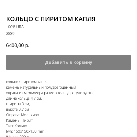
КОЛЬЦО С ПИРИТОМ КАПЛЯ
100% URAL
2889
6400,00
р.
Добавить в корзину
кольцо с пиритом капля
камень натуральный полудрагоценный
оправа из мельхиора размер кольца регулируется
длина кольца 4,7 см,
ширина 3 см,
высота 0,7 см
Оправа: Мельхиор
Камень: Пирит
Тип: Кольцо
lwh: 150x150x150 mm
Weight: 200 g