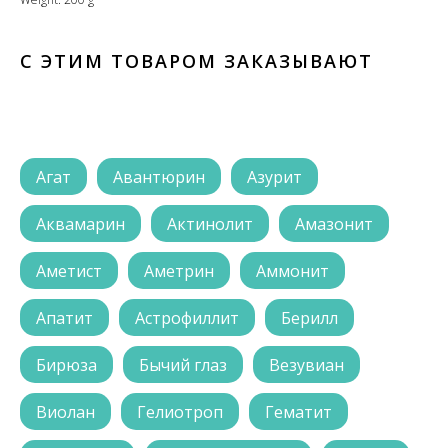
С ЭТИМ ТОВАРОМ ЗАКАЗЫВАЮТ
Агат
Авантюрин
Азурит
Аквамарин
Актинолит
Амазонит
Аметист
Аметрин
Аммонит
Апатит
Астрофиллит
Берилл
Бирюза
Бычий глаз
Везувиан
Виолан
Гелиотроп
Гематит