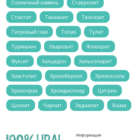
Солнечный камень
Ставролит
Стихтит
Танзанит
Тенгизит
Тигровый глаз
Топаз
Тулит
Турмалин
Уваровит
Флюорит
Фуксит
Халцедон
Халькопирит
Хиастолит
Хризоберилл
Хризоколла
Хризопраз
Хромдиопсид
Цитрин
Цоизит
Чароит
Эвдиалит
Яшма
Информация