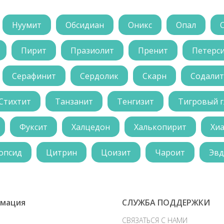
Нуумит
Обсидиан
Оникс
Опал
Пирит
Празиолит
Пренит
Петерс
Серафинит
Сердолик
Скарн
Содалит
Стихтит
Танзанит
Тенгизит
Тигровый г
Фуксит
Халцедон
Халькопирит
Хи
опсид
Цитрин
Цоизит
Чароит
Эвд
мация
СЛУЖБА ПОДДЕРЖКИ
СВЯЗАТЬСЯ С НАМИ