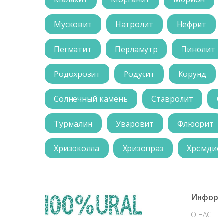
Мусковит
Натролит
Нефрит
Пегматит
Перламутр
Пинолит
Родохрозит
Родусит
Корунд
Солнечный камень
Ставролит
Турмалин
Уваровит
Флюорит
Хризоколла
Хризопраз
Хромди
Инфор
О НАС