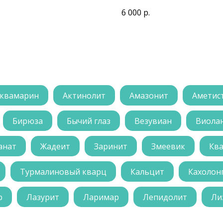
ТУРМАЛИНОВЫМ ОВАЛЬ
.
6 000
р.
квамарин
Актинолит
Амазонит
Аметис
Бирюза
Бычий глаз
Везувиан
Виола
анат
Жадеит
Заринит
Змеевик
Кв
Турмалиновый кварц
Кальцит
Кахолон
р
Лазурит
Ларимар
Лепидолит
Ли