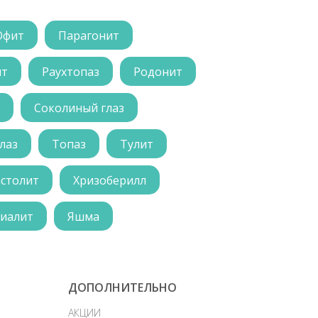
Офит
Парагонит
ит
Раухтопаз
Родонит
Соколиный глаз
лаз
Топаз
Тулит
астолит
Хризоберилл
иалит
Яшма
ДОПОЛНИТЕЛЬНО
АКЦИИ