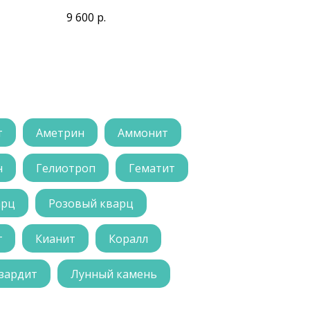
НОЕ
9 600
р.
т
Аметрин
Аммонит
н
Гелиотроп
Гематит
арц
Розовый кварц
г
Кианит
Коралл
зардит
Лунный камень