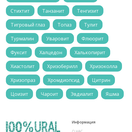
Стихтит
Танзанит
Тенгизит
Тигровый глаз
Топаз
Тулит
Турмалин
Уваровит
Флюорит
Фуксит
Халцедон
Халькопирит
Хиастолит
Хризоберилл
Хризоколла
Хризопраз
Хромдиопсид
Цитрин
Цоизит
Чароит
Эвдиалит
Яшма
Информация
О НАС