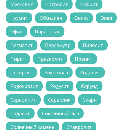
Мусковит
Натролит
Нефрит
Нуумит
Обсидиан
Оникс
Опал
Офит
Парагонит
Пегматит
Перламутр
Пинолит
Пирит
Празиолит
Пренит
Петерсит
Раухтопаз
Родонит
Родохрозит
Родусит
Корунд
Серафинит
Сердолик
Скарн
Содалит
Соколиный глаз
Солнечный камень
Ставролит