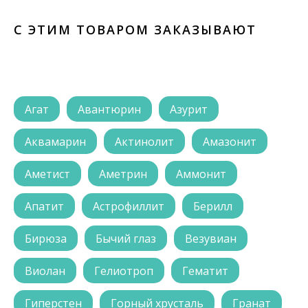
С ЭТИМ ТОВАРОМ ЗАКАЗЫВАЮТ
Агат
Авантюрин
Азурит
Аквамарин
Актинолит
Амазонит
Аметист
Аметрин
Аммонит
Апатит
Астрофиллит
Берилл
Бирюза
Бычий глаз
Везувиан
Виолан
Гелиотроп
Гематит
Гиперстен
Горный хрусталь
Гранат