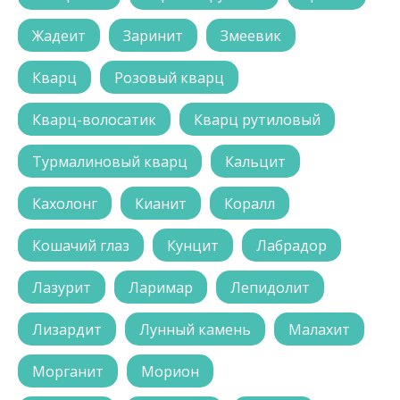
Жадеит
Заринит
Змеевик
Кварц
Розовый кварц
Кварц-волосатик
Кварц рутиловый
Турмалиновый кварц
Кальцит
Кахолонг
Кианит
Коралл
Кошачий глаз
Кунцит
Лабрадор
Лазурит
Ларимар
Лепидолит
Лизардит
Лунный камень
Малахит
Морганит
Морион