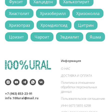
Фуксит
Халцедон
Халькопирит
Хиастолит
Хризоберилл
Хризоколла
Хризопраз
Хромдиопсид
Цитрин
Цоизит
Чароит
Эвдиалит
Яшма
Информация
О НАС
ДОСТАВКА И ОПЛАТА
Политика в отношении
обработки персональных
данных
+7 (963) 853-23-91
info.100ural@mail.ru
Пользовательское соглашение
ИНН 6673 5855 6298