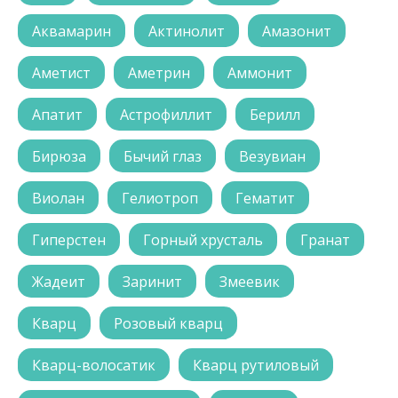
Аквамарин
Актинолит
Амазонит
Аметист
Аметрин
Аммонит
Апатит
Астрофиллит
Берилл
Бирюза
Бычий глаз
Везувиан
Виолан
Гелиотроп
Гематит
Гиперстен
Горный хрусталь
Гранат
Жадеит
Заринит
Змеевик
Кварц
Розовый кварц
Кварц-волосатик
Кварц рутиловый