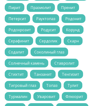
Пирит
Празиолит
Пренит
Петерсит
Раухтопаз
Родонит
Родохрозит
Родусит
Корунд
Серафинит
Сердолик
Скарн
Содалит
Соколиный глаз
Солнечный камень
Ставролит
Стихтит
Танзанит
Тенгизит
Тигровый глаз
Топаз
Тулит
Турмалин
Уваровит
Флюорит