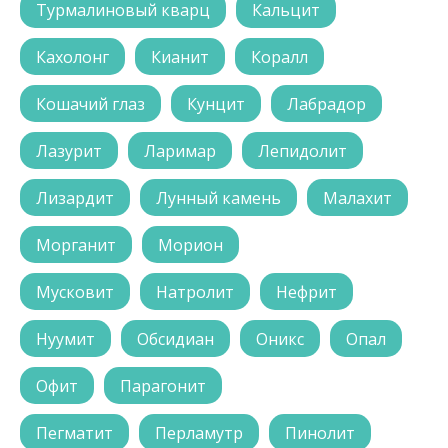
Турмалиновый кварц
Кальцит
Кахолонг
Кианит
Коралл
Кошачий глаз
Кунцит
Лабрадор
Лазурит
Ларимар
Лепидолит
Лизардит
Лунный камень
Малахит
Морганит
Морион
Мусковит
Натролит
Нефрит
Нуумит
Обсидиан
Оникс
Опал
Офит
Парагонит
Пегматит
Перламутр
Пинолит