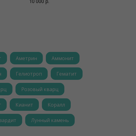
10 000
р.
т
Аметрин
Аммонит
н
Гелиотроп
Гематит
арц
Розовый кварц
г
Кианит
Коралл
зардит
Лунный камень