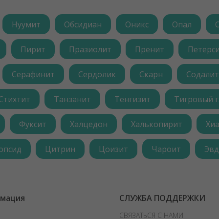
Нуумит
Обсидиан
Оникс
Опал
Пирит
Празиолит
Пренит
Петерс
Серафинит
Сердолик
Скарн
Содалит
Стихтит
Танзанит
Тенгизит
Тигровый г
Фуксит
Халцедон
Халькопирит
Хи
опсид
Цитрин
Цоизит
Чароит
Эвд
мация
СЛУЖБА ПОДДЕРЖКИ
СВЯЗАТЬСЯ С НАМИ