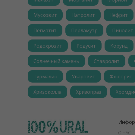
Мусковит
Натролит
Нефрит
Пегматит
Перламутр
Пинолит
Родохрозит
Родусит
Корунд
Солнечный камень
Ставролит
Турмалин
Уваровит
Флюорит
Хризоколла
Хризопраз
Хромди
Инфор
О НАС