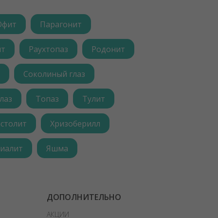
Офит
Парагонит
ит
Раухтопаз
Родонит
Соколиный глаз
лаз
Топаз
Тулит
астолит
Хризоберилл
иалит
Яшма
ДОПОЛНИТЕЛЬНО
АКЦИИ