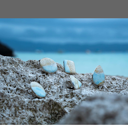
БРОШИ
КОЛЬЦА
КОМПЛЕКТЫ
СЕРЬГИ
БРАСЛЕТЫ
КОЛЬЦО С ГРАН
100% URAL
Артикул:
1674
р.
4 800
Размер