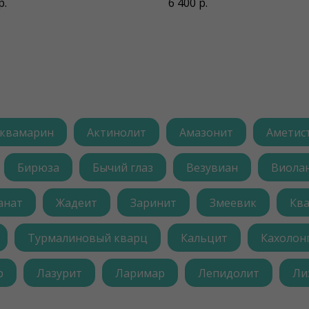
р.
6 400
р.
квамарин
Актинолит
Амазонит
Аметис
Бирюза
Бычий глаз
Везувиан
Виола
анат
Жадеит
Заринит
Змеевик
Кв
Турмалиновый кварц
Кальцит
Кахолон
р
Лазурит
Ларимар
Лепидолит
Ли