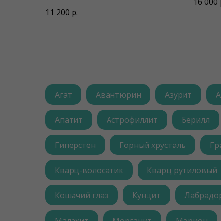
16 000
11 200
р.
Агат
Авантюрин
Азурит
А
Апатит
Астрофиллит
Берилл
Гиперстен
Горный хрусталь
Гр
Кварц-волосатик
Кварц рутиловый
Кошачий глаз
Кунцит
Лабрадо
Малахит
Морганит
Морион