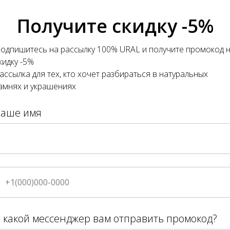
Получите скидку -5%
Добавить в корзину
одпишитесь на рассылку 100% URAL и получите промокод 
кольцо с гранатом филигрань
кидку -5%
камень натуральный полудра
ассылка для тех, кто хочет разбираться в натуральных
оправа из мельхиора
амнях и украшениях
размер кольца регулируется
длина кольца 1,6 см, ширина 1
Ваше имя
Оправа: Мельхиор
Камень: Гранат
Тип: Кольцо
ДxШxВ: 150x150x150 мм
Вес: 200 г
 какой мессенджер вам отправить промокод?