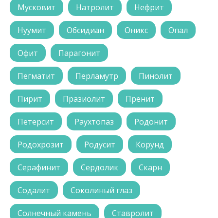
Мусковит
Натролит
Нефрит
Нуумит
Обсидиан
Оникс
Опал
Офит
Парагонит
Пегматит
Перламутр
Пинолит
Пирит
Празиолит
Пренит
Петерсит
Раухтопаз
Родонит
Родохрозит
Родусит
Корунд
Серафинит
Сердолик
Скарн
Содалит
Соколиный глаз
Солнечный камень
Ставролит