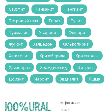
Стихтит
Танзанит
Тенгизит
Тигровый глаз
Топаз
Тулит
Турмалин
Уваровит
Флюорит
Фуксит
Халцедон
Халькопирит
Хиастолит
Хризоберилл
Хризоколла
Хризопраз
Хромдиопсид
Цитрин
Цоизит
Чароит
Эвдиалит
Яшма
Информация
О НАС