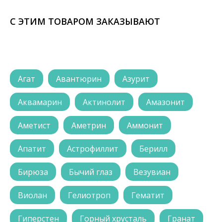
С ЭТИМ ТОВАРОМ ЗАКАЗЫВАЮТ
Агат
Авантюрин
Азурит
Аквамарин
Актинолит
Амазонит
Аметист
Аметрин
Аммонит
Апатит
Астрофиллит
Берилл
Бирюза
Бычий глаз
Везувиан
Виолан
Гелиотроп
Гематит
Гиперстен
Горный хрусталь
Гранат