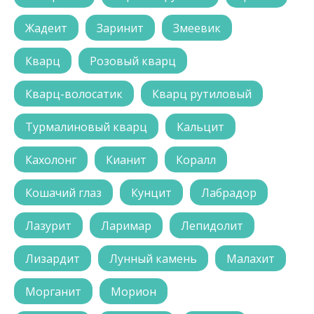
Жадеит
Заринит
Змеевик
Кварц
Розовый кварц
Кварц-волосатик
Кварц рутиловый
Турмалиновый кварц
Кальцит
Кахолонг
Кианит
Коралл
Кошачий глаз
Кунцит
Лабрадор
Лазурит
Ларимар
Лепидолит
Лизардит
Лунный камень
Малахит
Морганит
Морион