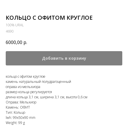
КОЛЬЦО С ОФИТОМ КРУГЛОЕ
100% URAL
4690
6000,00
р.
Добавить в корзину
кольцо с офитом круглое
камень натуральный полудрагоценный
оправа из мельхиора
размер кольца регулируется
длина кольца 3,1 см, ширина 3,1 см, высота 0,6 см
Оправа: Мельхиор
Камень: ОФИТ
Тип: Кольцо
lwh: 99x50x90 mm
Weight: 99 g