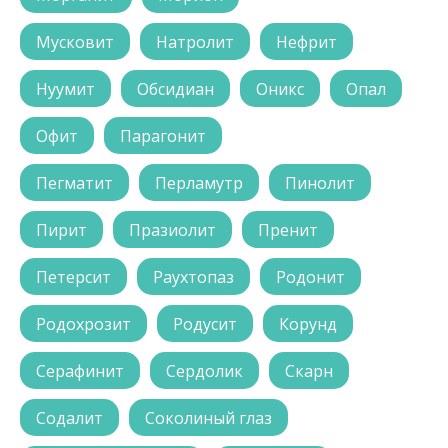
Мусковит
Натролит
Нефрит
Нуумит
Обсидиан
Оникс
Опал
Офит
Парагонит
Пегматит
Перламутр
Пинолит
Пирит
Празиолит
Пренит
Петерсит
Раухтопаз
Родонит
Родохрозит
Родусит
Корунд
Серафинит
Сердолик
Скарн
Содалит
Соколиный глаз