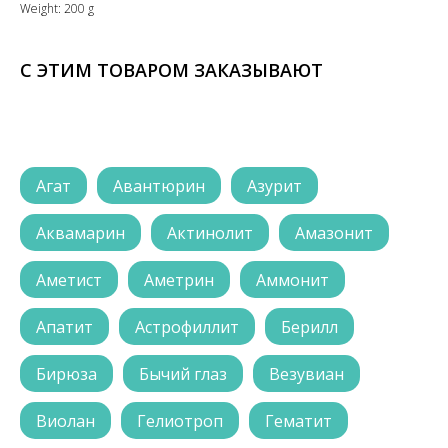
Weight: 200 g
С ЭТИМ ТОВАРОМ ЗАКАЗЫВАЮТ
Агат
Авантюрин
Азурит
Аквамарин
Актинолит
Амазонит
Аметист
Аметрин
Аммонит
Апатит
Астрофиллит
Берилл
Бирюза
Бычий глаз
Везувиан
Виолан
Гелиотроп
Гематит