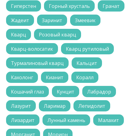
Гиперстен
Горный хрусталь
Гранат
Жадеит
Заринит
Змеевик
Кварц
Розовый кварц
Кварц-волосатик
Кварц рутиловый
Турмалиновый кварц
Кальцит
Кахолонг
Кианит
Коралл
Кошачий глаз
Кунцит
Лабрадор
Лазурит
Ларимар
Лепидолит
Лизардит
Лунный камень
Малахит
Морганит
Морион