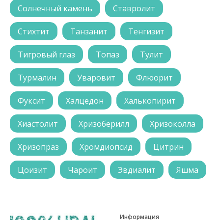
Солнечный камень
Ставролит
Стихтит
Танзанит
Тенгизит
Тигровый глаз
Топаз
Тулит
Турмалин
Уваровит
Флюорит
Фуксит
Халцедон
Халькопирит
Хиастолит
Хризоберилл
Хризоколла
Хризопраз
Хромдиопсид
Цитрин
Цоизит
Чароит
Эвдиалит
Яшма
Информация