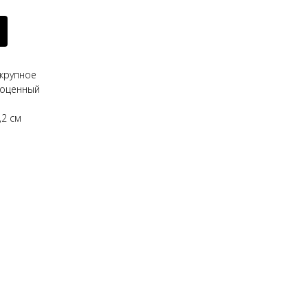
 крупное
гоценный
,2 см