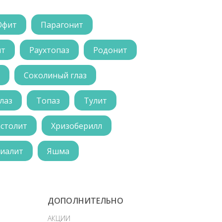
Офит
Парагонит
ит
Раухтопаз
Родонит
Соколиный глаз
лаз
Топаз
Тулит
астолит
Хризоберилл
иалит
Яшма
ДОПОЛНИТЕЛЬНО
АКЦИИ