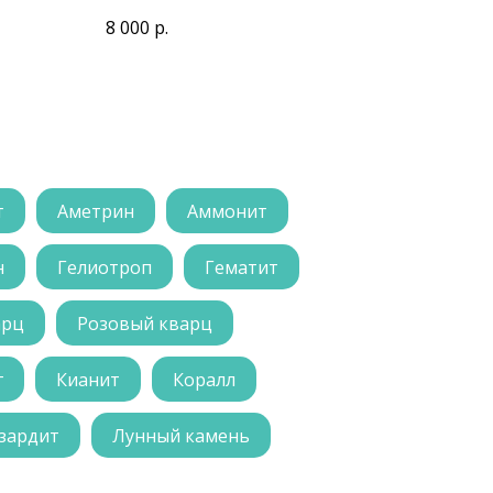
8 000
р.
т
Аметрин
Аммонит
н
Гелиотроп
Гематит
арц
Розовый кварц
г
Кианит
Коралл
зардит
Лунный камень