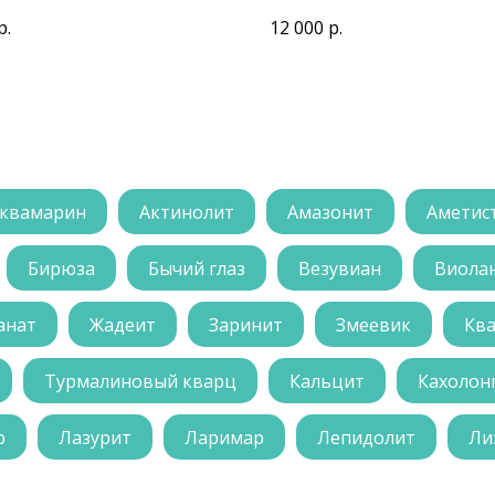
р.
12 000
р.
квамарин
Актинолит
Амазонит
Аметис
Бирюза
Бычий глаз
Везувиан
Виола
анат
Жадеит
Заринит
Змеевик
Кв
Турмалиновый кварц
Кальцит
Кахолон
р
Лазурит
Ларимар
Лепидолит
Ли