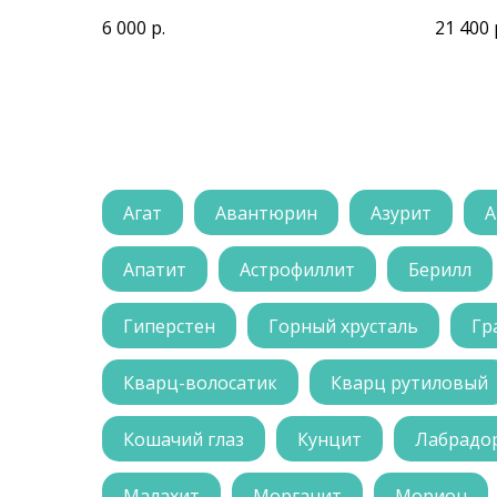
6 000
р.
21 400
Агат
Авантюрин
Азурит
А
Апатит
Астрофиллит
Берилл
Гиперстен
Горный хрусталь
Гр
Кварц-волосатик
Кварц рутиловый
Кошачий глаз
Кунцит
Лабрадо
Малахит
Морганит
Морион