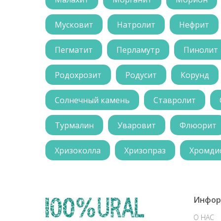
Мусковит
Натролит
Нефрит
Пегматит
Перламутр
Пинолит
Родохрозит
Родусит
Корунд
Солнечный камень
Ставролит
Турмалин
Уваровит
Флюорит
Хризоколла
Хризопраз
Хромди
Инфор
О НАС