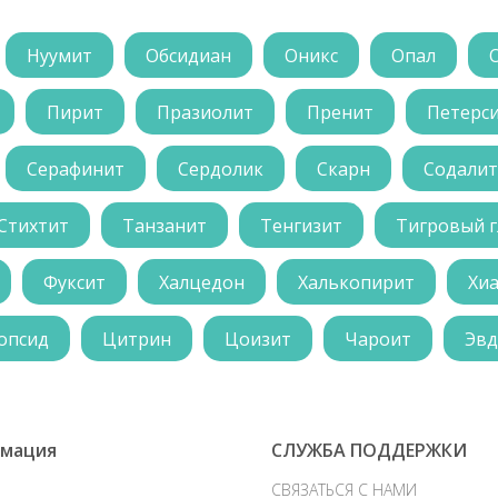
Нуумит
Обсидиан
Оникс
Опал
Пирит
Празиолит
Пренит
Петерс
Серафинит
Сердолик
Скарн
Содалит
Стихтит
Танзанит
Тенгизит
Тигровый г
Фуксит
Халцедон
Халькопирит
Хи
опсид
Цитрин
Цоизит
Чароит
Эвд
мация
СЛУЖБА ПОДДЕРЖКИ
СВЯЗАТЬСЯ С НАМИ