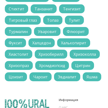
Стихтит
Танзанит
Тенгизит
Тигровый глаз
Топаз
Тулит
Турмалин
Уваровит
Флюорит
Фуксит
Халцедон
Халькопирит
Хиастолит
Хризоберилл
Хризоколла
Хризопраз
Хромдиопсид
Цитрин
Цоизит
Чароит
Эвдиалит
Яшма
Информация
О НАС