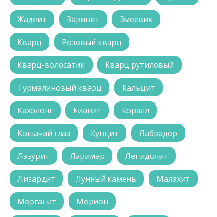
Жадеит
Заринит
Змеевик
Кварц
Розовый кварц
Кварц-волосатик
Кварц рутиловый
Турмалиновый кварц
Кальцит
Кахолонг
Кианит
Коралл
Кошачий глаз
Кунцит
Лабрадор
Лазурит
Ларимар
Лепидолит
Лизардит
Лунный камень
Малахит
Морганит
Морион