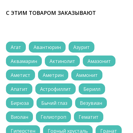
С ЭТИМ ТОВАРОМ ЗАКАЗЫВАЮТ
Агат
Авантюрин
Азурит
Аквамарин
Актинолит
Амазонит
Аметист
Аметрин
Аммонит
Апатит
Астрофиллит
Берилл
Бирюза
Бычий глаз
Везувиан
Виолан
Гелиотроп
Гематит
Гиперстен
Горный хрусталь
Гранат