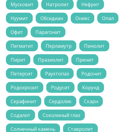
Мусковит
Натролит
Нефрит
Нуумит
Обсидиан
Оникс
Опал
Офит
Парагонит
Пегматит
Перламутр
Пинолит
Пирит
Празиолит
Пренит
Петерсит
Раухтопаз
Родонит
Родохрозит
Родусит
Корунд
Серафинит
Сердолик
Скарн
Содалит
Соколиный глаз
Солнечный камень
Ставролит