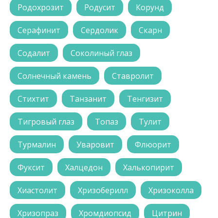
Родохрозит
Родусит
Корунд
Серафинит
Сердолик
Скарн
Содалит
Соколиный глаз
Солнечный камень
Ставролит
Стихтит
Танзанит
Тенгизит
Тигровый глаз
Топаз
Тулит
Турмалин
Уваровит
Флюорит
Фуксит
Халцедон
Халькопирит
Хиастолит
Хризоберилл
Хризоколла
Хризопраз
Хромдиопсид
Цитрин