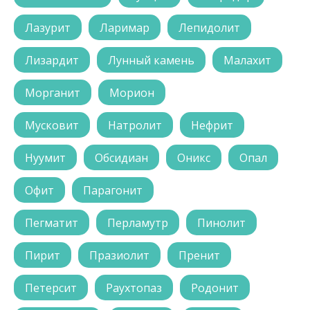
Лазурит
Ларимар
Лепидолит
Лизардит
Лунный камень
Малахит
Морганит
Морион
Мусковит
Натролит
Нефрит
Нуумит
Обсидиан
Оникс
Опал
Офит
Парагонит
Пегматит
Перламутр
Пинолит
Пирит
Празиолит
Пренит
Петерсит
Раухтопаз
Родонит