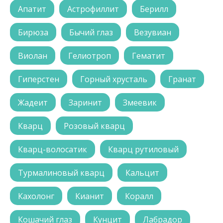
Апатит
Астрофиллит
Берилл
Бирюза
Бычий глаз
Везувиан
Виолан
Гелиотроп
Гематит
Гиперстен
Горный хрусталь
Гранат
Жадеит
Заринит
Змеевик
Кварц
Розовый кварц
Кварц-волосатик
Кварц рутиловый
Турмалиновый кварц
Кальцит
Кахолонг
Кианит
Коралл
Кошачий глаз
Кунцит
Лабрадор