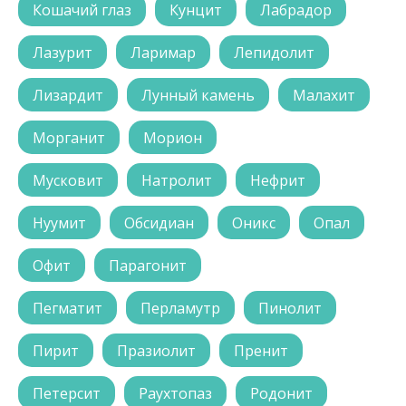
Кошачий глаз
Кунцит
Лабрадор
Лазурит
Ларимар
Лепидолит
Лизардит
Лунный камень
Малахит
Морганит
Морион
Мусковит
Натролит
Нефрит
Нуумит
Обсидиан
Оникс
Опал
Офит
Парагонит
Пегматит
Перламутр
Пинолит
Пирит
Празиолит
Пренит
Петерсит
Раухтопаз
Родонит