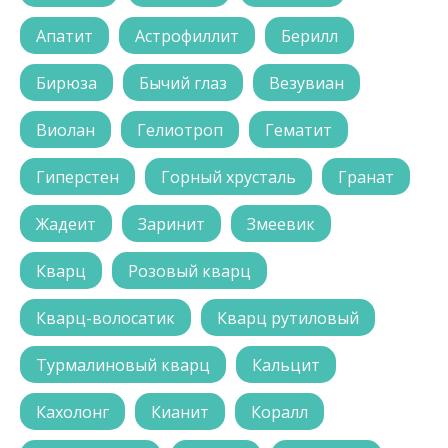
Апатит
Астрофиллит
Берилл
Бирюза
Бычий глаз
Везувиан
Виолан
Гелиотроп
Гематит
Гиперстен
Горный хрусталь
Гранат
Жадеит
Заринит
Змеевик
Кварц
Розовый кварц
Кварц-волосатик
Кварц рутиловый
Турмалиновый кварц
Кальцит
Кахолонг
Кианит
Коралл