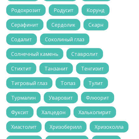
Родохрозит
Родусит
Корунд
Серафинит
Сердолик
Скарн
Содалит
Соколиный глаз
Солнечный камень
Ставролит
Стихтит
Танзанит
Тенгизит
Тигровый глаз
Топаз
Тулит
Турмалин
Уваровит
Флюорит
Фуксит
Халцедон
Халькопирит
Хиастолит
Хризоберилл
Хризоколла