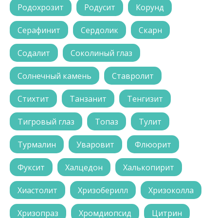
Родохрозит
Родусит
Корунд
Серафинит
Сердолик
Скарн
Содалит
Соколиный глаз
Солнечный камень
Ставролит
Стихтит
Танзанит
Тенгизит
Тигровый глаз
Топаз
Тулит
Турмалин
Уваровит
Флюорит
Фуксит
Халцедон
Халькопирит
Хиастолит
Хризоберилл
Хризоколла
Хризопраз
Хромдиопсид
Цитрин