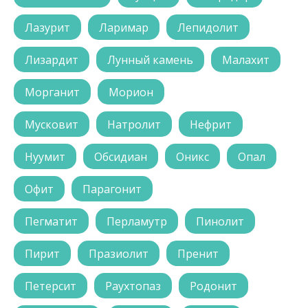
Лазурит
Ларимар
Лепидолит
Лизардит
Лунный камень
Малахит
Морганит
Морион
Мусковит
Натролит
Нефрит
Нуумит
Обсидиан
Оникс
Опал
Офит
Парагонит
Пегматит
Перламутр
Пинолит
Пирит
Празиолит
Пренит
Петерсит
Раухтопаз
Родонит