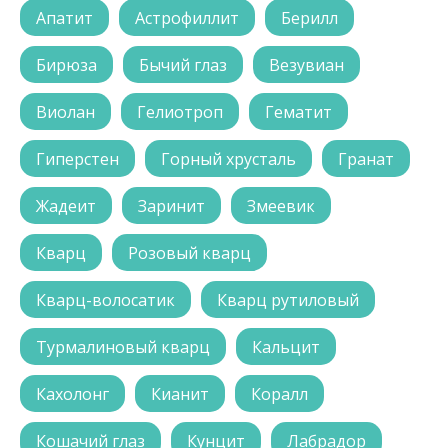
Апатит
Астрофиллит
Берилл
Бирюза
Бычий глаз
Везувиан
Виолан
Гелиотроп
Гематит
Гиперстен
Горный хрусталь
Гранат
Жадеит
Заринит
Змеевик
Кварц
Розовый кварц
Кварц-волосатик
Кварц рутиловый
Турмалиновый кварц
Кальцит
Кахолонг
Кианит
Коралл
Кошачий глаз
Кунцит
Лабрадор