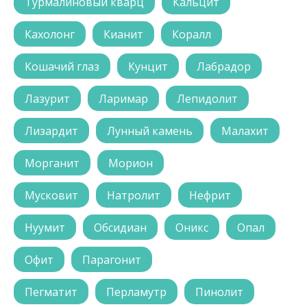
Турмалиновый кварц
Кальцит
Кахолонг
Кианит
Коралл
Кошачий глаз
Кунцит
Лабрадор
Лазурит
Ларимар
Лепидолит
Лизардит
Лунный камень
Малахит
Морганит
Морион
Мусковит
Натролит
Нефрит
Нуумит
Обсидиан
Оникс
Опал
Офит
Парагонит
Пегматит
Перламутр
Пинолит