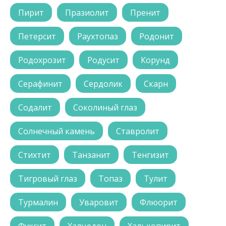
Пирит
Празиолит
Пренит
Петерсит
Раухтопаз
Родонит
Родохрозит
Родусит
Корунд
Серафинит
Сердолик
Скарн
Содалит
Соколиный глаз
Солнечный камень
Ставролит
Стихтит
Танзанит
Тенгизит
Тигровый глаз
Топаз
Тулит
Турмалин
Уваровит
Флюорит