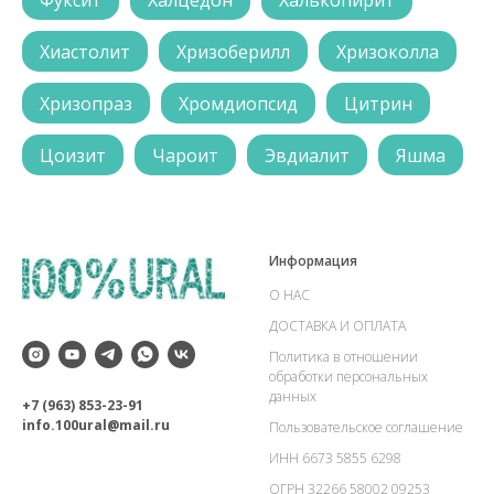
Фуксит
Халцедон
Халькопирит
Хиастолит
Хризоберилл
Хризоколла
Хризопраз
Хромдиопсид
Цитрин
Цоизит
Чароит
Эвдиалит
Яшма
Информация
О НАС
ДОСТАВКА И ОПЛАТА
Политика в отношении
обработки персональных
данных
+7 (963) 853-23-91
info.100ural@mail.ru
Пользовательское соглашение
ИНН 6673 5855 6298
ОГРН 32266 58002 09253