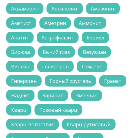
Аквамарин
Актинолит
Амазонит
Аметист
Аметрин
Аммонит
Апатит
Астрофиллит
Берилл
Бирюза
Бычий глаз
Везувиан
Виолан
Гелиотроп
Гематит
Гиперстен
Горный хрусталь
Гранат
Жадеит
Заринит
Змеевик
Кварц
Розовый кварц
Кварц-волосатик
Кварц рутиловый