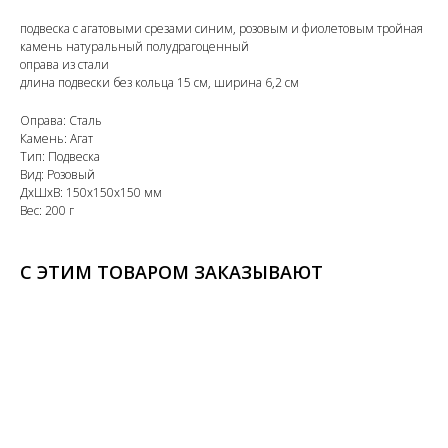
подвеска с агатовыми срезами синим, розовым и фиолетовым тройная
камень натуральный полудрагоценный
оправа из стали
длина подвески без кольца 15 см, ширина 6,2 см
Оправа: Сталь
Камень: Агат
Тип: Подвеска
Вид: Розовый
ДxШxВ: 150x150x150 мм
Вес: 200 г
С ЭТИМ ТОВАРОМ ЗАКАЗЫВАЮТ