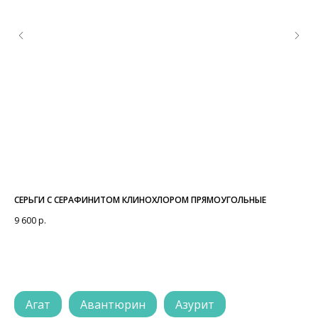
СЕРЬГИ С СЕРАФИНИТОМ КЛИНОХЛОРОМ ПРЯМОУГОЛЬНЫЕ
БР
9 600
р.
6 4
Агат
Авантюрин
Азурит