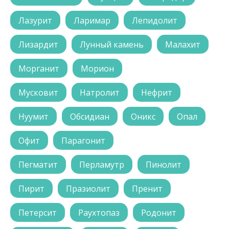
Лазурит
Ларимар
Лепидолит
Лизардит
Лунный камень
Малахит
Морганит
Морион
Мусковит
Натролит
Нефрит
Нуумит
Обсидиан
Оникс
Опал
Офит
Парагонит
Пегматит
Перламутр
Пинолит
Пирит
Празиолит
Пренит
Петерсит
Раухтопаз
Родонит