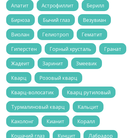
Апатит
Астрофиллит
Берилл
Бирюза
Бычий глаз
Везувиан
Виолан
Гелиотроп
Гематит
Гиперстен
Горный хрусталь
Гранат
Жадеит
Заринит
Змеевик
Кварц
Розовый кварц
Кварц-волосатик
Кварц рутиловый
Турмалиновый кварц
Кальцит
Кахолонг
Кианит
Коралл
Кошачий глаз
Кунцит
Лабрадор