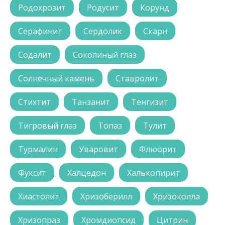
Родохрозит
Родусит
Корунд
Серафинит
Сердолик
Скарн
Содалит
Соколиный глаз
Солнечный камень
Ставролит
Стихтит
Танзанит
Тенгизит
Тигровый глаз
Топаз
Тулит
Турмалин
Уваровит
Флюорит
Фуксит
Халцедон
Халькопирит
Хиастолит
Хризоберилл
Хризоколла
Хризопраз
Хромдиопсид
Цитрин