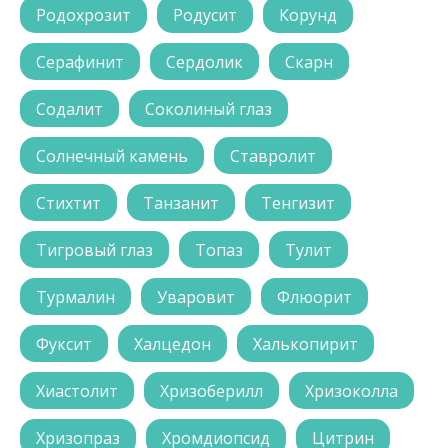
Родохрозит
Родусит
Корунд
Серафинит
Сердолик
Скарн
Содалит
Соколиный глаз
Солнечный камень
Ставролит
Стихтит
Танзанит
Тенгизит
Тигровый глаз
Топаз
Тулит
Турмалин
Уваровит
Флюорит
Фуксит
Халцедон
Халькопирит
Хиастолит
Хризоберилл
Хризоколла
Хризопраз
Хромдиопсид
Цитрин