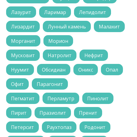
Лазурит
Ларимар
Лепидолит
Лизардит
Лунный камень
Малахит
Морганит
Морион
Мусковит
Натролит
Нефрит
Нуумит
Обсидиан
Оникс
Опал
Офит
Парагонит
Пегматит
Перламутр
Пинолит
Пирит
Празиолит
Пренит
Петерсит
Раухтопаз
Родонит