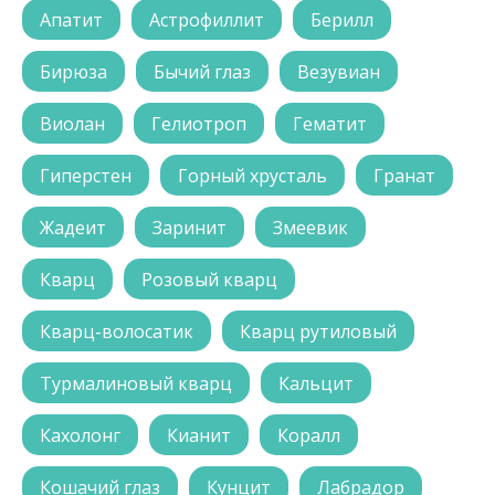
Апатит
Астрофиллит
Берилл
Бирюза
Бычий глаз
Везувиан
Виолан
Гелиотроп
Гематит
Гиперстен
Горный хрусталь
Гранат
Жадеит
Заринит
Змеевик
Кварц
Розовый кварц
Кварц-волосатик
Кварц рутиловый
Турмалиновый кварц
Кальцит
Кахолонг
Кианит
Коралл
Кошачий глаз
Кунцит
Лабрадор