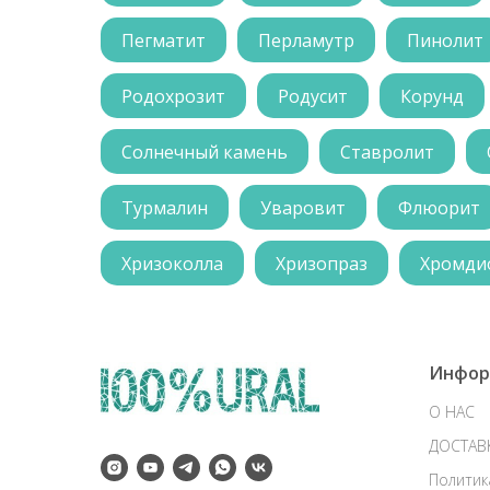
Пегматит
Перламутр
Пинолит
Родохрозит
Родусит
Корунд
Солнечный камень
Ставролит
Турмалин
Уваровит
Флюорит
Хризоколла
Хризопраз
Хромди
Инфор
О НАС
ДОСТАВ
Политик