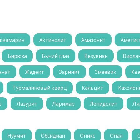
квамарин
Актинолит
Амазонит
Аметис
Бирюза
Бычий глаз
Везувиан
Виола
анат
Жадеит
Заринит
Змеевик
Кв
Турмалиновый кварц
Кальцит
Кахолон
р
Лазурит
Ларимар
Лепидолит
Ли
Нуумит
Обсидиан
Оникс
Опал