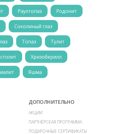
ит
Раухтопаз
Родонит
Соколиный глаз
лаз
Топаз
Тулит
астолит
Хризоберилл
иалит
Яшма
ДОПОЛНИТЕЛЬНО
АКЦИИ
ПАРТНЁРСКАЯ ПРОГРАММА
ПОДАРОЧНЫЕ СЕРТИФИКАТЫ