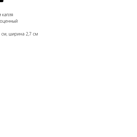
 капля
гоценный
 см, ширина 2,7 см