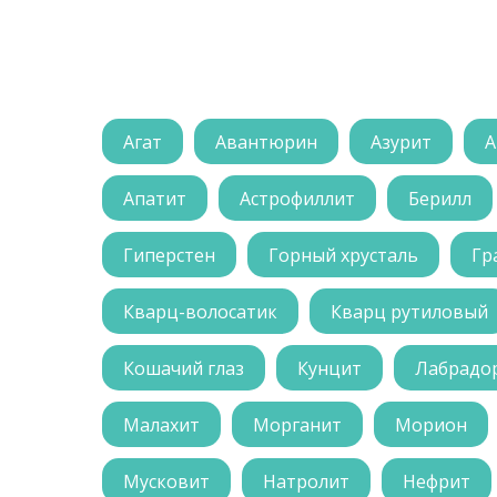
Агат
Авантюрин
Азурит
А
Апатит
Астрофиллит
Берилл
Гиперстен
Горный хрусталь
Гр
Кварц-волосатик
Кварц рутиловый
Кошачий глаз
Кунцит
Лабрадо
Малахит
Морганит
Морион
Мусковит
Натролит
Нефрит