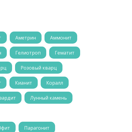
т
Аметрин
Аммонит
н
Гелиотроп
Гематит
арц
Розовый кварц
г
Кианит
Коралл
зардит
Лунный камень
Офит
Парагонит