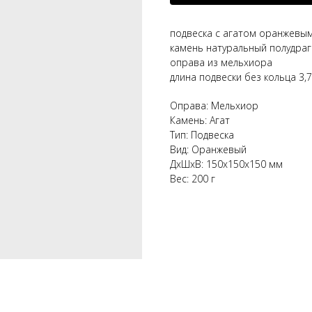
подвеска с агатом оранжевым
камень натуральный полудра
оправа из мельхиора
длина подвески без кольца 3,7
Оправа: Мельхиор
Камень: Агат
Тип: Подвеска
Вид: Оранжевый
ДxШxВ: 150x150x150 мм
Вес: 200 г