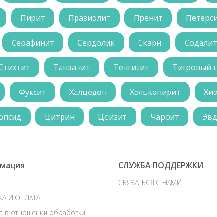
Пирит
Празиолит
Пренит
Петерс
Серафинит
Сердолик
Скарн
Содалит
Стихтит
Танзанит
Тенгизит
Тигровый г
Фуксит
Халцедон
Халькопирит
Хи
опсид
Цитрин
Цоизит
Чароит
Эвд
мация
СЛУЖБА ПОДДЕРЖКИ
СВЯЗАТЬСЯ С НАМИ
КА И ОПЛАТА
а в отношении обработки