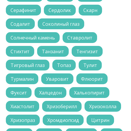
Серафинит
Сердолик
Скарн
Содалит
Соколиный глаз
Солнечный камень
Ставролит
Стихтит
Танзанит
Тенгизит
Тигровый глаз
Топаз
Тулит
Турмалин
Уваровит
Флюорит
Фуксит
Халцедон
Халькопирит
Хиастолит
Хризоберилл
Хризоколла
Хризопраз
Хромдиопсид
Цитрин