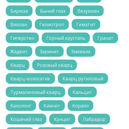
Бирюза
Бычий глаз
Везувиан
Виолан
Гелиотроп
Гематит
Гиперстен
Горный хрусталь
Гранат
Жадеит
Заринит
Змеевик
Кварц
Розовый кварц
Кварц-волосатик
Кварц рутиловый
Турмалиновый кварц
Кальцит
Кахолонг
Кианит
Коралл
Кошачий глаз
Кунцит
Лабрадор