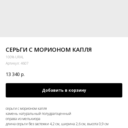
СЕРЬГИ С МОРИОНОМ КАПЛЯ
100% URAL
Артикул:
4607
13 340
р.
Добавить в корзину
серьги с морионом капля
камень натуральный полудрагоценный
оправа из мельхиора
длина серьги без застежки 4,2 см, ширина 2,6 см, высота 0,9 см