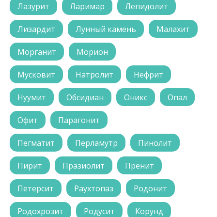
Лазурит
Ларимар
Лепидолит
Лизардит
Лунный камень
Малахит
Морганит
Морион
Мусковит
Натролит
Нефрит
Нуумит
Обсидиан
Оникс
Опал
Офит
Парагонит
Пегматит
Перламутр
Пинолит
Пирит
Празиолит
Пренит
Петерсит
Раухтопаз
Родонит
Родохрозит
Родусит
Корунд