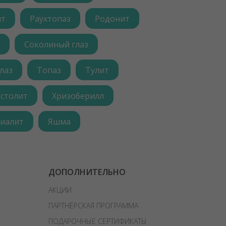
ит
Раухтопаз
Родонит
Соколиный глаз
лаз
Топаз
Тулит
астолит
Хризоберилл
иалит
Яшма
ДОПОЛНИТЕЛЬНО
АКЦИИ
ПАРТНЁРСКАЯ ПРОГРАММА
ПОДАРОЧНЫЕ СЕРТИФИКАТЫ