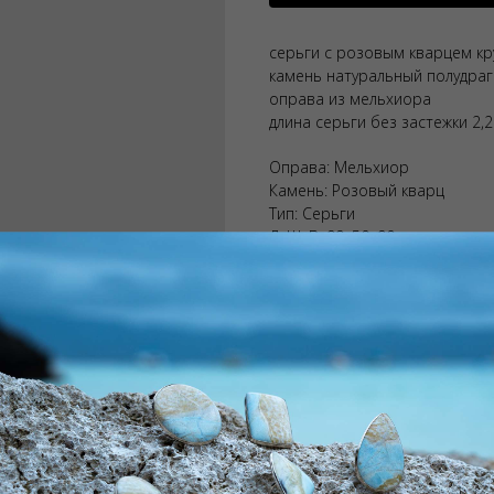
серьги с розовым кварцем кр
камень натуральный полудра
оправа из мельхиора
длина серьги без застежки 2,2
Оправа: Мельхиор
Камень: Розовый кварц
Тип: Серьги
ДxШxВ: 99x50x90 мм
Вес: 99 г