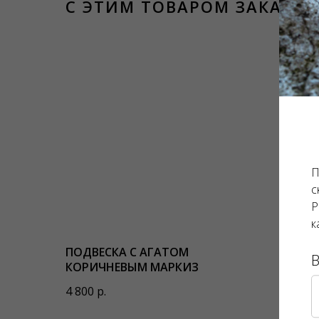
С ЭТИМ ТОВАРОМ ЗАКАЗЫ
П
с
Р
к
ПОДВЕСКА С АГАТОМ
КОЛЬЦ
КОРИЧНЕВЫМ МАРКИЗ
КВАДР
4 800
р.
7 200
р