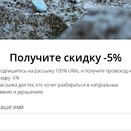
ВАЮТ
Получите скидку -5%
одпишитесь на рассылку 100% URAL и получите промокод 
кидку -5%
ассылка для тех, кто хочет разбираться в натуральных
амнях и украшениях
О С ХРИЗОПРАЗОМ
СЕРЬГИ С ТУРМАЛИНОМ
Ваше имя
АТНОЕ
ПОЛИХРОМНЫМ
.
8 000
р.