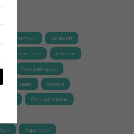
т
Аметрин
Аммонит
н
Гелиотроп
Гематит
арц
Розовый кварц
г
Кианит
Коралл
зардит
Лунный камень
Офит
Парагонит