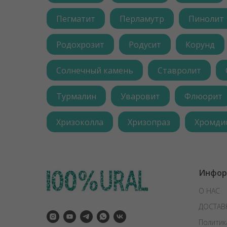
Пегматит
Перламутр
Пинолит
Родохрозит
Родусит
Корунд
Солнечный камень
Ставролит
Турмалин
Уваровит
Флюорит
Хризоколла
Хризопраз
Хромди
Инфор
О НАС
ДОСТАВ
Политик