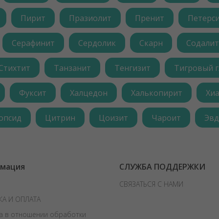
Пирит
Празиолит
Пренит
Петерс
Серафинит
Сердолик
Скарн
Содалит
Стихтит
Танзанит
Тенгизит
Тигровый г
Фуксит
Халцедон
Халькопирит
Хи
опсид
Цитрин
Цоизит
Чароит
Эвд
мация
СЛУЖБА ПОДДЕРЖКИ
СВЯЗАТЬСЯ С НАМИ
КА И ОПЛАТА
а в отношении обработки