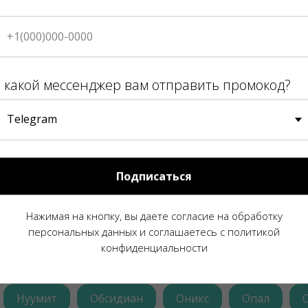
 какой мессенджер вам отправить промокод?
квамарин
Актинолит
Амазонит
Аметис
Бирюза
Бычий глаз
Везувиан
Виола
анат
Жадеит
Заринит
Змеевик
Кв
Подписаться
Турмалиновый кварц
Кальцит
Кахолон
Нажимая на кнопку, вы даете согласие на обработку
р
Лазурит
Ларимар
Лепидолит
Ли
персональных данных и соглашаетесь c политикой
конфиденциальности
Нуумит
Обсидиан
Оникс
Опал