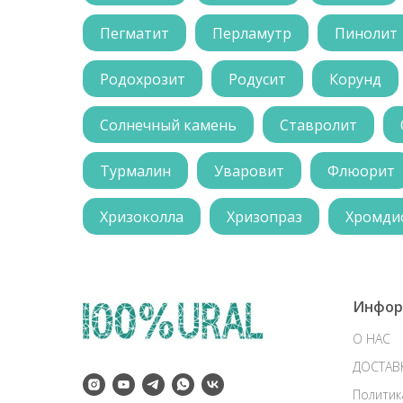
Пегматит
Перламутр
Пинолит
Родохрозит
Родусит
Корунд
Солнечный камень
Ставролит
Турмалин
Уваровит
Флюорит
Хризоколла
Хризопраз
Хромди
Инфор
О НАС
ДОСТАВ
Политик