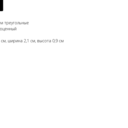
ым треугольные
гоценный
 см, ширина 2,1 см, высота 0,9 см