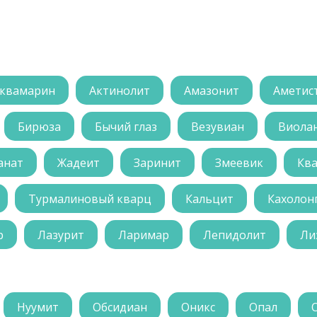
квамарин
Актинолит
Амазонит
Аметис
Бирюза
Бычий глаз
Везувиан
Виола
анат
Жадеит
Заринит
Змеевик
Кв
Турмалиновый кварц
Кальцит
Кахолон
р
Лазурит
Ларимар
Лепидолит
Ли
Нуумит
Обсидиан
Оникс
Опал