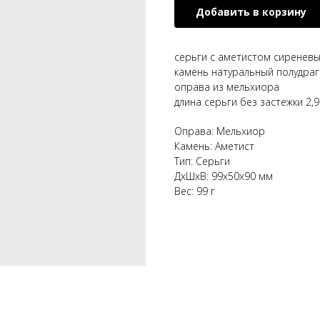
Добавить в корзину
серьги с аметистом сиренев
камень натуральный полудра
оправа из мельхиора
длина серьги без застежки 2,9
Оправа: Мельхиор
Камень: Аметист
Тип: Серьги
ДxШxВ: 99x50x90 мм
Вес: 99 г