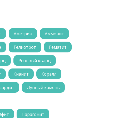
т
Аметрин
Аммонит
н
Гелиотроп
Гематит
арц
Розовый кварц
г
Кианит
Коралл
зардит
Лунный камень
Офит
Парагонит