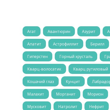
Агат
Авантюрин
Азурит
А
Апатит
Астрофиллит
Берилл
Гиперстен
Горный хрусталь
Гр
Кварц-волосатик
Кварц рутиловый
Кошачий глаз
Кунцит
Лабрадо
Малахит
Морганит
Морион
Мусковит
Натролит
Нефрит