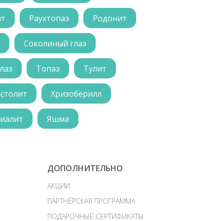
ит
Раухтопаз
Родонит
Соколиный глаз
лаз
Топаз
Тулит
астолит
Хризоберилл
иалит
Яшма
ДОПОЛНИТЕЛЬНО
АКЦИИ
ПАРТНЁРСКАЯ ПРОГРАММА
ПОДАРОЧНЫЕ СЕРТИФИКАТЫ