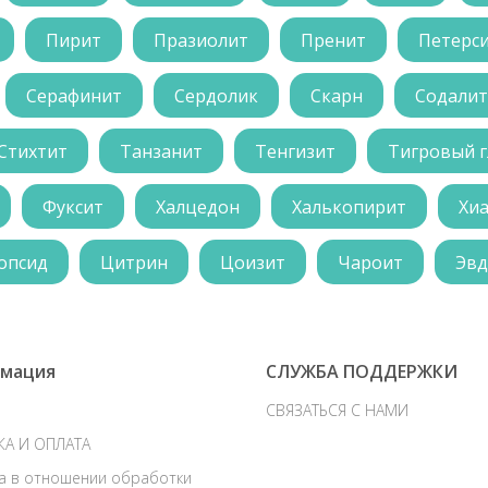
Пирит
Празиолит
Пренит
Петерс
Серафинит
Сердолик
Скарн
Содалит
Стихтит
Танзанит
Тенгизит
Тигровый г
Фуксит
Халцедон
Халькопирит
Хи
опсид
Цитрин
Цоизит
Чароит
Эвд
мация
СЛУЖБА ПОДДЕРЖКИ
СВЯЗАТЬСЯ С НАМИ
КА И ОПЛАТА
а в отношении обработки