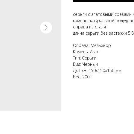
серьги с агатовыми срезами
камень натуральный полудра
оправа из стали
длина серьги без застежки 5,8
Оправа: Мельхиор
Камень: Агат
Тип: Серьги
Вид: Черный
ДxШxВ: 150x150x150 мм
Вес: 200 г