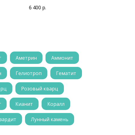
6 400
р.
т
Аметрин
Аммонит
н
Гелиотроп
Гематит
арц
Розовый кварц
г
Кианит
Коралл
зардит
Лунный камень