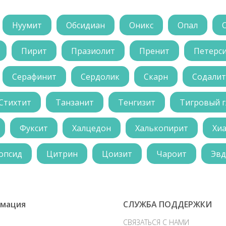
Нуумит
Обсидиан
Оникс
Опал
Пирит
Празиолит
Пренит
Петерс
Серафинит
Сердолик
Скарн
Содалит
Стихтит
Танзанит
Тенгизит
Тигровый г
Фуксит
Халцедон
Халькопирит
Хи
опсид
Цитрин
Цоизит
Чароит
Эвд
мация
СЛУЖБА ПОДДЕРЖКИ
СВЯЗАТЬСЯ С НАМИ