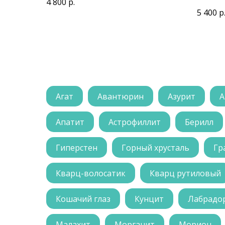
4 800
р.
5 400
р
Агат
Авантюрин
Азурит
А
Апатит
Астрофиллит
Берилл
Гиперстен
Горный хрусталь
Гр
Кварц-волосатик
Кварц рутиловый
Кошачий глаз
Кунцит
Лабрадо
Малахит
Морганит
Морион