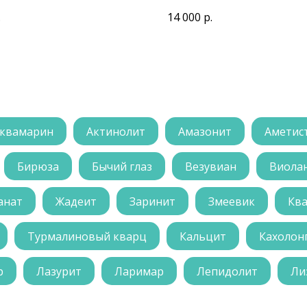
.
14 000
р.
квамарин
Актинолит
Амазонит
Аметис
Бирюза
Бычий глаз
Везувиан
Виола
анат
Жадеит
Заринит
Змеевик
Кв
Турмалиновый кварц
Кальцит
Кахолон
р
Лазурит
Ларимар
Лепидолит
Ли