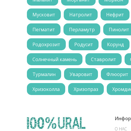
Мусковит
Натролит
Нефрит
Пегматит
Перламутр
Пинолит
Родохрозит
Родусит
Корунд
Солнечный камень
Ставролит
Турмалин
Уваровит
Флюорит
Хризоколла
Хризопраз
Хромди
Инфор
О НАС