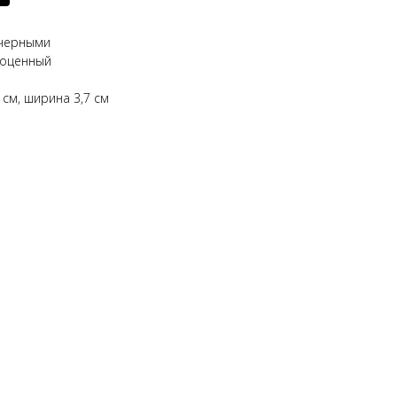
 черными
гоценный
 см, ширина 3,7 см