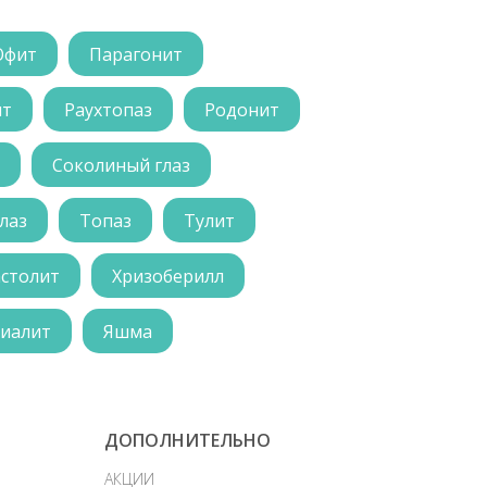
Офит
Парагонит
ит
Раухтопаз
Родонит
Соколиный глаз
лаз
Топаз
Тулит
астолит
Хризоберилл
иалит
Яшма
ДОПОЛНИТЕЛЬНО
АКЦИИ