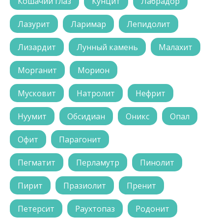
Кошачий глаз
Кунцит
Лабрадор
Лазурит
Ларимар
Лепидолит
Лизардит
Лунный камень
Малахит
Морганит
Морион
Мусковит
Натролит
Нефрит
Нуумит
Обсидиан
Оникс
Опал
Офит
Парагонит
Пегматит
Перламутр
Пинолит
Пирит
Празиолит
Пренит
Петерсит
Раухтопаз
Родонит