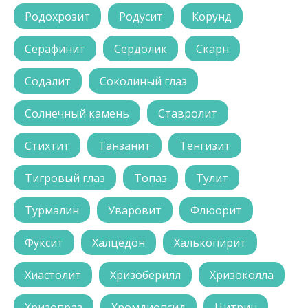
Родохрозит
Родусит
Корунд
Серафинит
Сердолик
Скарн
Содалит
Соколиный глаз
Солнечный камень
Ставролит
Стихтит
Танзанит
Тенгизит
Тигровый глаз
Топаз
Тулит
Турмалин
Уваровит
Флюорит
Фуксит
Халцедон
Халькопирит
Хиастолит
Хризоберилл
Хризоколла
Хризопраз
Хромдиопсид
Цитрин