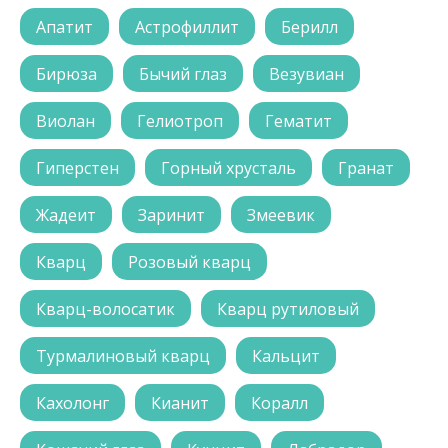
Апатит
Астрофиллит
Берилл
Бирюза
Бычий глаз
Везувиан
Виолан
Гелиотроп
Гематит
Гиперстен
Горный хрусталь
Гранат
Жадеит
Заринит
Змеевик
Кварц
Розовый кварц
Кварц-волосатик
Кварц рутиловый
Турмалиновый кварц
Кальцит
Кахолонг
Кианит
Коралл