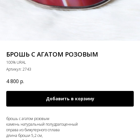
БРОШЬ С АГАТОМ РОЗОВЫМ
100% URAL
Артикул:
2743
4 800
р.
Добавить в корзину
брошь с агатом розовым
камень натуральный полудрагоценный
оправа из бижутерного сплава
длина броши 5,2 см,