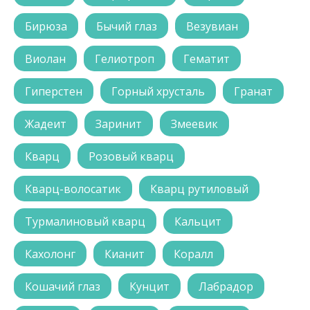
Бирюза
Бычий глаз
Везувиан
Виолан
Гелиотроп
Гематит
Гиперстен
Горный хрусталь
Гранат
Жадеит
Заринит
Змеевик
Кварц
Розовый кварц
Кварц-волосатик
Кварц рутиловый
Турмалиновый кварц
Кальцит
Кахолонг
Кианит
Коралл
Кошачий глаз
Кунцит
Лабрадор