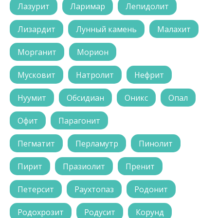
Лазурит
Ларимар
Лепидолит
Лизардит
Лунный камень
Малахит
Морганит
Морион
Мусковит
Натролит
Нефрит
Нуумит
Обсидиан
Оникс
Опал
Офит
Парагонит
Пегматит
Перламутр
Пинолит
Пирит
Празиолит
Пренит
Петерсит
Раухтопаз
Родонит
Родохрозит
Родусит
Корунд