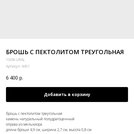
БРОШЬ С ПЕКТОЛИТОМ ТРЕУГОЛЬНАЯ
100% URAL
Артикул:
4451
6 400
р.
Добавить в корзину
брошь с пектолитом треугольная
камень натуральный полудрагоценный
оправа из мельхиора
длина броши 4,9 см, ширина 2,7 см, высота 0,8 см