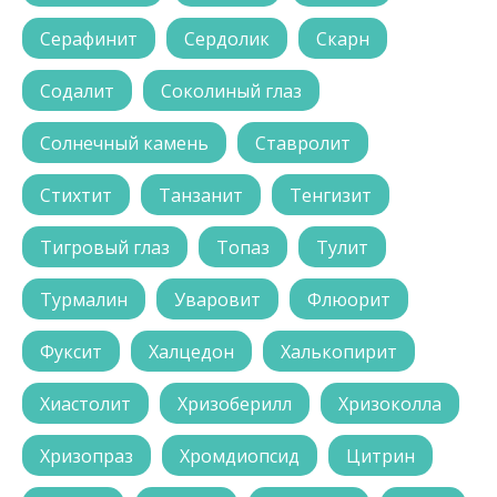
Серафинит
Сердолик
Скарн
Содалит
Соколиный глаз
Солнечный камень
Ставролит
Стихтит
Танзанит
Тенгизит
Тигровый глаз
Топаз
Тулит
Турмалин
Уваровит
Флюорит
Фуксит
Халцедон
Халькопирит
Хиастолит
Хризоберилл
Хризоколла
Хризопраз
Хромдиопсид
Цитрин